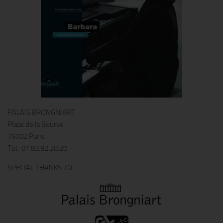
PALAIS BRONGNIART
Place de la Bourse
75002 Paris
Tél.: 01.83.92.20.20
SPECIAL THANKS TO