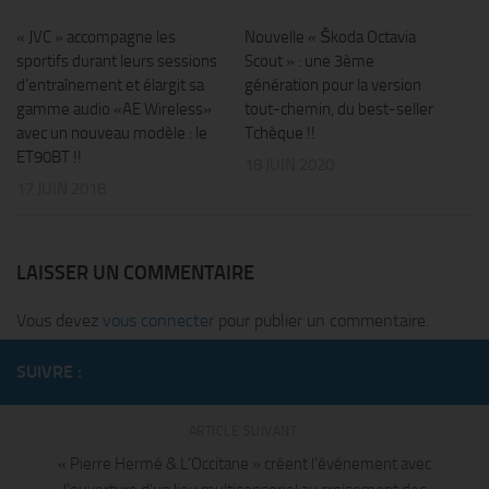
« JVC » accompagne les
Nouvelle « Škoda Octavia
sportifs durant leurs sessions
Scout » : une 3ème
d’entraînement et élargit sa
génération pour la version
gamme audio «AE Wireless»
tout-chemin, du best-seller
avec un nouveau modèle : le
Tchèque !!
ET90BT !!
18 JUIN 2020
17 JUIN 2018
LAISSER UN COMMENTAIRE
Vous devez
vous connecter
pour publier un commentaire.
SUIVRE :
ARTICLE SUIVANT
« Pierre Hermé & L’Occitane » créent l’événement avec