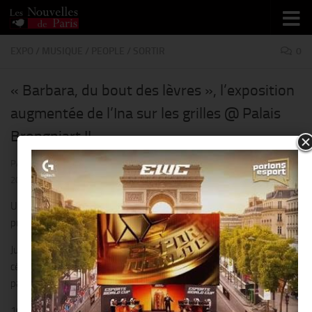
Skip to content
EXPO
/
MUSIQUE
/
PEOPLE
/
SORTIR
0
« Barbara, du bout des lèvres », l’exposition
augmentée de l’Ina sur les grilles @ Palais
Brongniart !!
PAR
THIERRY KER
· PUBLIÉ
16 DÉCEMBRE 2017
· MIS À JOUR
11 JANVIER
2018
Une expérience visuelle et narrative innovante qui renouvelle la
pratique de l’exposition photographique.
Jusqu’au 31 janvier 2018, l’Institut national de l’audiovisuel (Ina)
célèbre Barbara en conjuguant innovation numérique et valorisation
patrimoniale.
16 photographies inédites, le regard de Mathieu Amalric,