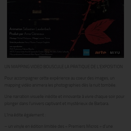
UN MAPPING VIDEO BOUSCULE LA PRATIQUE DE L’EXPOSITION
Pour accompagner cette expérience au coeur des images, un
mapping vidéo animera les photographies dès la nuit tombée.
Une narration visuelle inédite et innovante à vivre chaque soir pour
plonger dans l’univers captivant et mystérieux de Barbara.
L’Ina édite également :
– un vinyle en édition limitée des « Premiers Micros » d’une