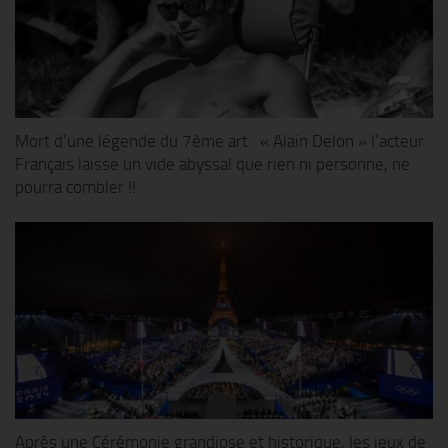
Mort d’une légende du 7ème art : « Alain Delon » l’acteur
Français laisse un vide abyssal que rien ni personne, ne
pourra combler !!
Après une Cérémonie grandiose et historique, les jeux de