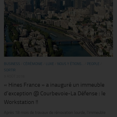
BUSINESS
/
CÉRÉMONIE
/
LUXE
/
NOUS Y ÉTIONS...
/
PEOPLE
/
SORTIR
9 AOÛT 2018
« Hines France » a inauguré un immeuble
d’exception @ Courbevoie-La Défense : le
Workstation !!
Après 18 mois de travaux de rénovation lourde, l’immeuble