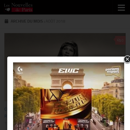
Skip to content
ARCHIVE DU MOIS :
AOÛT 2018
0
CÉRÉMONIE
/
MUSIQUE
/
PEOPLE
/
RECOMMANDÉ PAR LA
RÉDACTION
/
STAR
19 AOÛT 2018