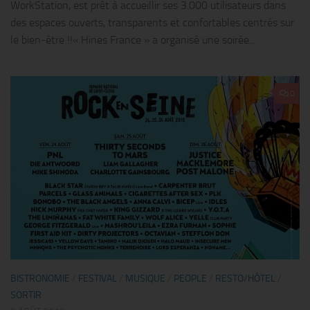
WorkStation, est prêt à accueillir ses 3.000 utilisateurs dans
des espaces ouverts, transparents et confortables centrés sur
le bien-être !!« Hines France » a organisé une soirée...
0
BISTRONOMIE
/
FESTIVAL
/
MUSIQUE
/
PEOPLE
/
RESTO/HÔTEL
/
SORTIR