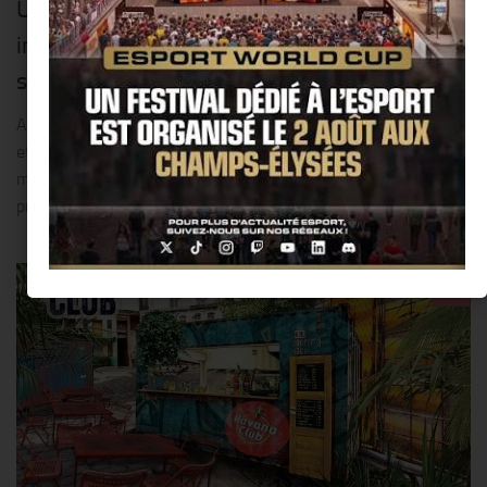
Une Légende est partie : la Reine
incontestée de la Soul « Aretha Franklin »
s’est éteinte cette semaine @ Detroit !!
Aretha Franklin était l’une des plus grandes voix américaines
et une figure emblématique de la communauté noire, qui a
marqué des générations entières d’artistes !! Elle a été une des
premières à mélanger le...
0