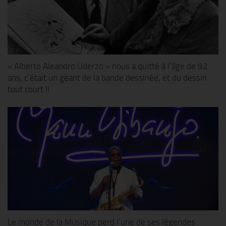
« Alberto Aleandro Uderzo » nous a quitté à l’âge de 92
ans, c’était un géant de la bande dessinée, et du dessin
tout court !!
Le monde de la Musique perd l’une de ses légendes :