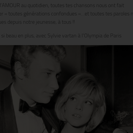
 d’AMOUR au quotidien, toutes tes chansons nous ont fait
r « toutes générations confondues »…et toutes tes paroles 
es depuis notre jeunesse, à tous !!
 si beau en plus, avec Sylvie vartan à l’Olympia de Paris