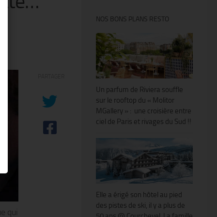
itté…
NOS BONS PLANS RESTO
PARTAGER
Un parfum de Riviera souffle
sur le rooftop du « Molitor
MGallery » : une croisière entre
ciel de Paris et rivages du Sud !!
Elle a érigé son hôtel au pied
des pistes de ski, il y a plus de
e qui
50 ans @ Courchevel. La famille