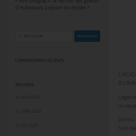
« Kirk Douglas », le dernier des géants
d’Hollywood, a rejoint les étoiles !!
Rechercher :
COMMENTAIRES RÉCENTS
L’ACAD
À L’IM
ARCHIVES
Légende
août 2026
un peupl
juillet 2026
Johnny 
juin 2026
hors pai