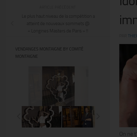
Ido
ARTICLE PRÉCÉDENT
imm
Le plus haut niveau de la compétition a
atteint de nouveaux sommets @
« Longines Masters de Paris » !!
PAR
THIE
VENDANGES MONTAIGNE BY COMITÉ
MONTAIGNE
@Thierry Ker
On ne t