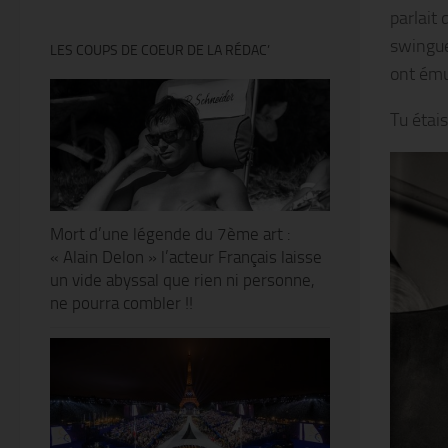
parlait
swingue
LES COUPS DE COEUR DE LA RÉDAC’
ont ému
Tu étais
Mort d’une légende du 7ème art :
« Alain Delon » l’acteur Français laisse
un vide abyssal que rien ni personne,
ne pourra combler !!