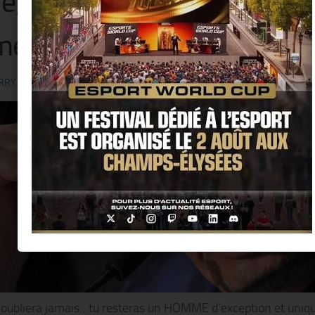
le, notre Rockeur nous a qu
ense Tristesse !!
RRY KER
· PUBLIÉ
6 DÉCEMBRE 2017
· MIS À JOUR
21 FÉVRIER 2018
’oubliera jamais…tu resteras un HOMME d’exception et uniqu