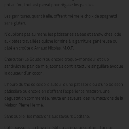
pot au feu, tout est pensé pour régaler les papilles.
Les garnitures, quant à elle, offrent même le choix de spaghetti
sans gluten.
N’oublions pas au menu les pâtisseries salées et sandwiches, ode
aux pâtes travaillées quiche lorraine à la garniture généreuse ou
pâté en croûte d’Arnaud Nicolas, M.O.F.
Charcutier (Le Boudoir) ou encore croque-monsieur et club
sandwich au pain de mie japonais dont la texture singulière évoque
la douceur d’un cocon.
L’heure du thé se célèbre autour d’une pâtisserie ou d’une boisson
pâtissière ou encore en s’offrant l’expérience macaron, une
dégustation commentée, haute en saveurs, des 18 macarons de la
Maison Pierre Hermé.
Sans oublier les macarons aux saveurs Occitane.
Côté boissons, un travail inédit du café: pour sublimer l’or noir,