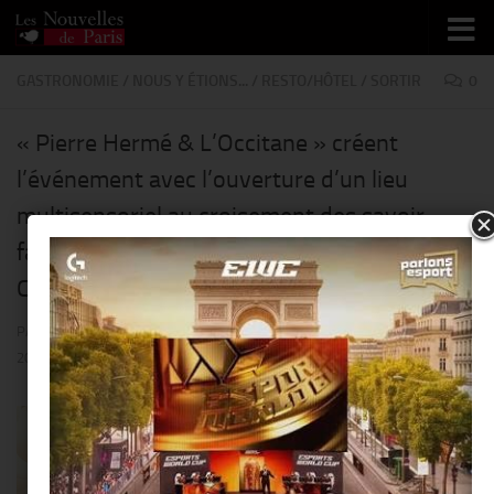
Skip to content
GASTRONOMIE
/
NOUS Y ÉTIONS...
/
RESTO/HÔTEL
/
SORTIR
0
« Pierre Hermé & L’Occitane » créent
l’événement avec l’ouverture d’un lieu
multisensoriel au croisement des savoir-
faire de ces deux grandes Maisons @ Le 86
Champs !!
PAR
THIERRY KER
· PUBLIÉ
20 DÉCEMBRE 2017
· MIS À JOUR
19 JANVIER
2018