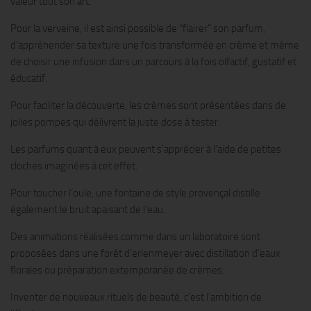
valeur tout son art.
Pour la verveine, il est ainsi possible de “flairer” son parfum,
d’appréhender sa texture une fois transformée en crème et même
de choisir une infusion dans un parcours à la fois olfactif, gustatif et
éducatif.
Pour faciliter la découverte, les crèmes sont présentées dans de
jolies pompes qui délivrent la juste dose à tester.
Les parfums quant à eux peuvent s’apprécier à l’aide de petites
cloches imaginées à cet effet.
Pour toucher l’ouïe, une fontaine de style provençal distille
également le bruit apaisant de l’eau.
Des animations réalisées comme dans un laboratoire sont
proposées dans une forêt d’erlenmeyer avec distillation d’eaux
florales ou préparation extemporanée de crèmes.
Inventer de nouveaux rituels de beauté, c’est l’ambition de