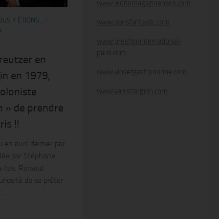
www.leditomagazineparis.com
US Y ÉTIONS...
/
www.parisfantastic.com
E
www.prestigeinternational-
paris.com
reutzer en
www.vinsetgastronomie.com
in en 1979,
ioloniste
www.yanisbargoin.com
 » de prendre
is !!
en avril dernier par
idée par Stéphane
a fois, Renaud
riosité de se prêter
..