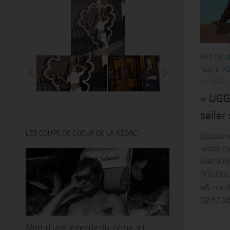
@Thierry Ker
ART DE V
TESTÉ PO
29 MARS
« UGG
seller
LES COUPS DE COEUR DE LA RÉDAC’
Découvre
rester c
MAISON
POURQU
46, rue 
09.67.36.
Mort d’une légende du 7ème art :