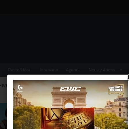
Resto/Hôtel
Interview
Agenda
Nous y étions…
IVE DU MOIS :
MARS 2020