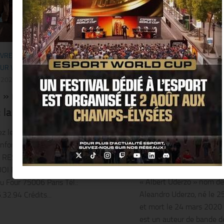
IVRE
/
BUSINESS
/
MODE
/
NOUS AVONS
CINÉMA
/
LIVRE
/
PEOPLE
/
UR VOUS...
/
RESTEZ CHEZ SOI
LA RÉDACTION
/
STAR
 2020
25 MARS 2020
 » réinvente son best-
« Alberto Aleandr
 : la mule « Oh Yeah » !!
nous a quitté à l’
c’était un géant d
z les styles « UGG »du moment pour
dessinée, et du de
onfort à la maison !! RESTEZ À LA
 RESTEZ CLASSIQUE…CHEZ SOI
!!
OI NE PAS ESSAYER… UGG PARIS
« Albert Uderzo » nom de
du Four 75006 Paris Tél.:
Aleandro Uderzo, né le 2
32.94 Crédits...
et mort le 24 mars 2020 
est un auteur de bande de