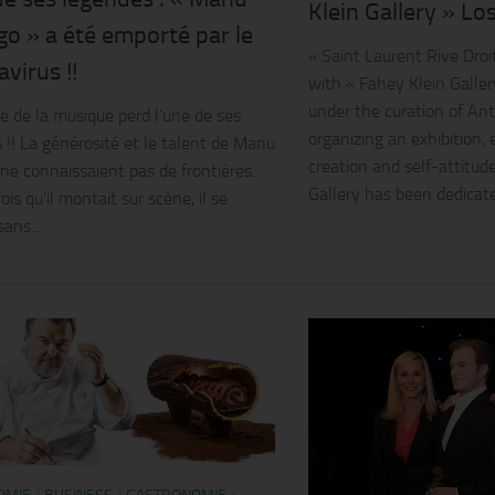
Klein Gallery » Los
o » a été emporté par le
« Saint Laurent Rive Droi
virus !!
with « Fahey Klein Galle
under the curation of An
 de la musique perd l’une de ses
organizing an exhibition, 
 !! La générosité et le talent de Manu
creation and self-attitud
ne connaissaient pas de frontières.
Gallery has been dedicated
is qu’il montait sur scène, il se
ans...