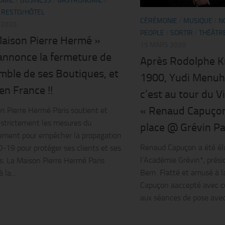
OMIE
/
BUSINESS
/
GASTRONOMIE
/
/
RESTO/HÔTEL
CÉRÉMONIE
/
MUSIQUE
/
NO
 2020
PEOPLE
/
SORTIR
/
THÉÂTR
Maison Pierre Hermé »
15 MARS 2020
annonce la fermeture de
Après Rodolphe K
mble de ses Boutiques, et
1900, Yudi Menuh
en France !!
c’est au tour du V
« Renaud Capuçon
n Pierre Hermé Paris soutient et
 strictement les mesures du
place @ Grévin Par
ement pour empêcher la propagation
Renaud Capuçon a été élu 
-19 pour protéger ses clients et ses
l’Académie Grévin*, prés
. La Maison Pierre Hermé Paris
Bern. Flatté et amusé à l
 la...
Capuçon aaccepté avec cu
aux séances de pose avec.