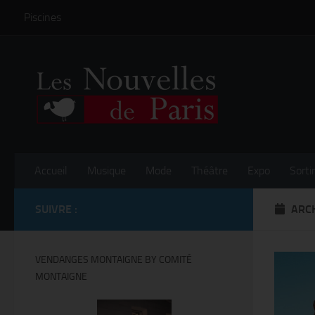
Piscines
Skip to content
Accueil
Musique
Mode
Théâtre
Expo
Sortir
SUIVRE :
ARCH
VENDANGES MONTAIGNE BY COMITÉ
MONTAIGNE