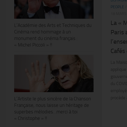
BISTRON
PEOPLE
18 MARS
La « 
L’Académie des Arts et Techniques du
Paris 
Cinéma rend hommage à un
monument du cinéma français :
l’ense
« Michel Piccoli » !!
Cafés 
La Maiso
applique
gouvern
du COVID
employés
procède à
L’Artiste le plus sincère de la Chanson
Française, nous laisse un héritage de
superbes mélodies…merci à toi
« Christophe » !!