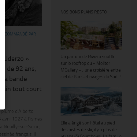
NOS BONS PLANS RESTO
RECOMMANDÉ PAR
Un parfum de Riviera souffle
o Uderzo »
sur le rooftop du « Molitor
âge de 92 ans,
MGallery » : une croisière entre
ciel de Paris et rivages du Sud !!
e la bande
ssin tout court
 plume d’Alberto
5 avril 1927 à Fismes
Elle a érigé son hôtel au pied
à Neuilly-sur-Seine,
des pistes de ski, il y a plus de
ssinée français. Il
50 ans @ Courchevel. La famille