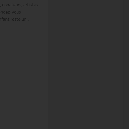
 donateurs, artistes
rendez-vous
ant reste un...