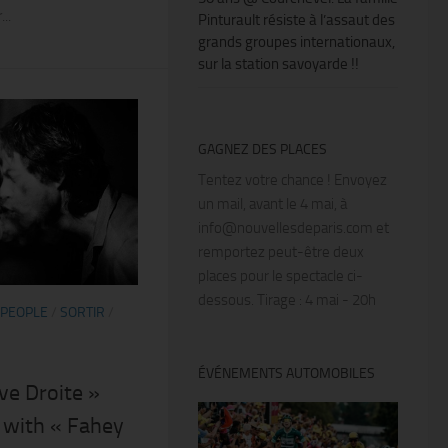
..
Pinturault résiste à l’assaut des
grands groupes internationaux,
sur la station savoyarde !!
GAGNEZ DES PLACES
Tentez votre chance ! Envoyez
un mail, avant le 4 mai, à
info@nouvellesdeparis.com et
remportez peut-être deux
places pour le spectacle ci-
dessous. Tirage : 4 mai - 20h
PEOPLE
/
SORTIR
/
ÉVÉNEMENTS AUTOMOBILES
ve Droite »
s with « Fahey