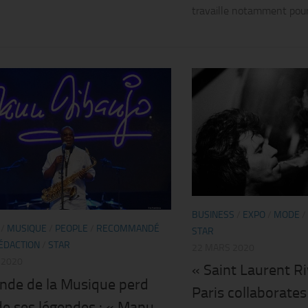
travaille notamment pour.
BUSINESS
/
EXPO
/
MODE
/
/
MUSIQUE
/
PEOPLE
/
RECOMMANDÉ
STAR
ÉDACTION
/
STAR
22 MARS 2020
 2020
« Saint Laurent Ri
nde de la Musique perd
Paris collaborate
de ses légendes : « Manu