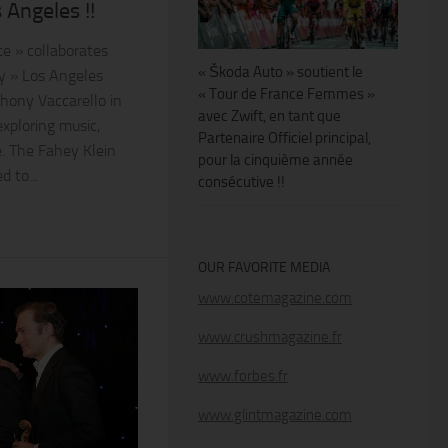
 Angeles !!
te » collaborates
« Škoda Auto » soutient le
ry » Los Angeles
« Tour de France Femmes »
thony Vaccarello in
avec Zwift, en tant que
exploring music,
Partenaire Officiel principal,
e. The Fahey Klein
pour la cinquième année
 to...
consécutive !!
OUR FAVORITE MEDIA
www.cotemagazine.com
www.crushmagazine.fr
www.forbes.fr
www.glintmagazine.com