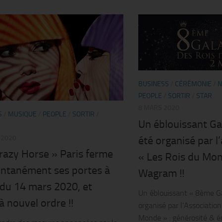
BUSINESS
/
CÉRÉMONIE
/
N
PEOPLE
/
SORTIR
/
STAR
8 MARS 2020
S
/
MUSIQUE
/
PEOPLE
/
SORTIR
/
Un éblouissant Gal
 2020
été organisé par l
razy Horse » Paris ferme
« Les Rois du Mon
tanément ses portes à
Wagram !!
 du 14 mars 2020, et
Un éblouissant « 8ème Ga
à nouvel ordre !!
organisé par l’Association
Monde » : générosité & é