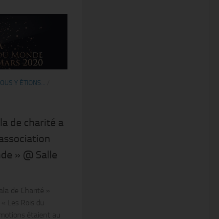
OUS Y ÉTIONS...
/
a de charité a
’association
de » @ Salle
la de Charité »
 « Les Rois du
motions étaient au