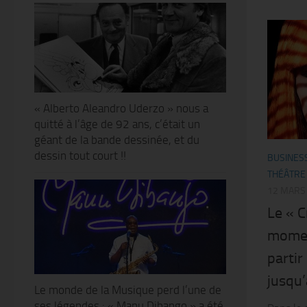
« Alberto Aleandro Uderzo » nous a
quitté à l’âge de 92 ans, c’était un
géant de la bande dessinée, et du
dessin tout court !!
BUSINES
THÉÂTRE
12 MARS
Le « C
momen
partir
jusqu’
Le monde de la Musique perd l’une de
ses légendes : « Manu Dibango » a été