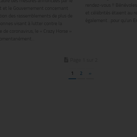
cadre des mesures annoncées par le
rendez-vous !! Bénévoles,
t et le Gouvernement concernant
et célébrités étaient au 
iction des rassemblements de plus de
également…pour qu’un Enf
onnes visant à lutter contre la
 de coronavirus, le « Crazy Horse »
omentanément...
Page 1 sur 2
1
2
»