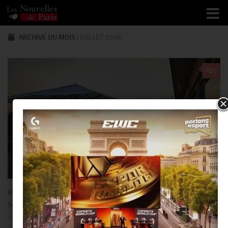
Skip to content
ARCHIVE DU MOIS :
JUILLET 2019
0
BISTRONOMIE
/
GASTRONOMIE
/
LUXE
/
PEOPLE
/
RESTO/HÔTEL
/
SORTIR
/
VOYAGE
31 JUILLET 2019