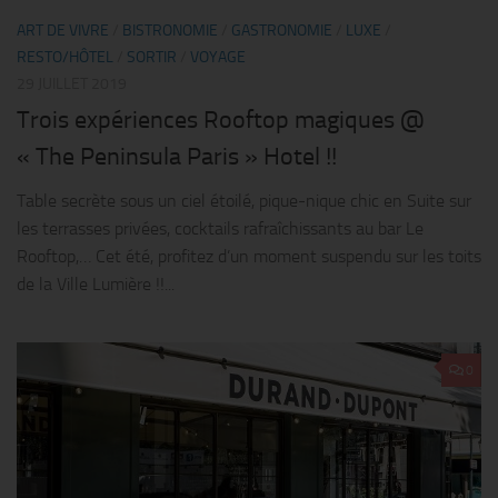
ART DE VIVRE
/
BISTRONOMIE
/
GASTRONOMIE
/
LUXE
/
RESTO/HÔTEL
/
SORTIR
/
VOYAGE
29 JUILLET 2019
Trois expériences Rooftop magiques @
« The Peninsula Paris » Hotel !!
Table secrète sous un ciel étoilé, pique-nique chic en Suite sur
les terrasses privées, cocktails rafraîchissants au bar Le
Rooftop,… Cet été, profitez d’un moment suspendu sur les toits
de la Ville Lumière !!...
0