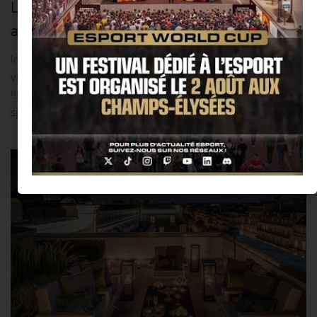
La plage du Martinez réveille « La Croisette »
au mois d’août @ Cannes !!
Installés sur le sable, laissez les vagues caresser vos pieds et
vivez la magie de « La Croisette » à l’heure du soleil couchant
!!LES SOIRS D’ETE… La Plage du Martinez vous régale de ses
spécialités...
0