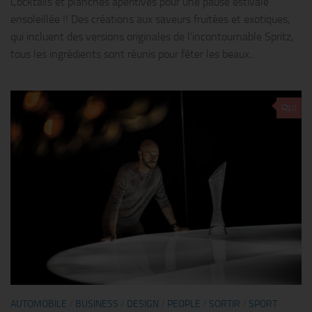
Cocktails et planches apéritives pour une pause estivale
ensoleillée !! Des créations aux saveurs fruitées et exotiques,
qui incluent des versions originales de l’incontournable Spritz,
tous les ingrédients sont réunis pour fêter les beaux...
0
AUTOMOBILE
/
BUSINESS
/
DESIGN
/
PEOPLE
/
SORTIR
/
SPORT