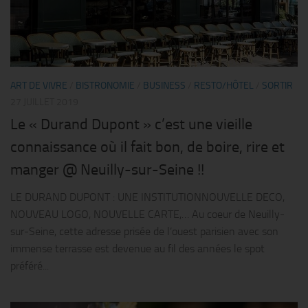
ART DE VIVRE
/
BISTRONOMIE
/
BUSINESS
/
RESTO/HÔTEL
/
SORTIR
27 JUILLET 2019
Le « Durand Dupont » c’est une vieille
connaissance où il fait bon, de boire, rire et
manger @ Neuilly-sur-Seine !!
LE DURAND DUPONT : UNE INSTITUTIONNOUVELLE DECO,
NOUVEAU LOGO, NOUVELLE CARTE,… Au coeur de Neuilly-
sur-Seine, cette adresse prisée de l’ouest parisien avec son
immense terrasse est devenue au fil des années le spot
préféré...