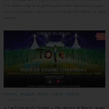
d’un cadeau original et glamour pour cette copine qui a toujours
l’accessoire parfait, votre tante à la frange millimétrée ou votre
cousine...
0
FESTIVAL
/
MUSIQUE
/
PEOPLE
/
SORTIR
/
THÉÂTRE
21 NOVEMBRE 2018
« Le Cirque du Soleil » de retour à Paris, avec