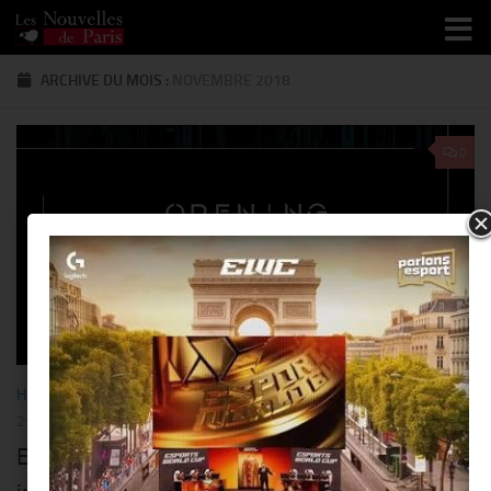
Skip to content
ARCHIVE DU MOIS :
NOVEMBRE 2018
0
HIGH-TECH
/
MUSIQUE
/
NOUS Y ÉTIONS...
/
PEOPLE
/
SORTIR
29 NOVEMBRE 2018
Enfin un Club du genre nouveau, un concept