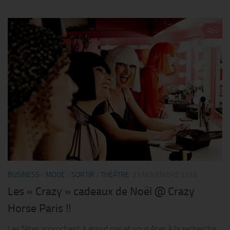
0
BUSINESS
/
MODE
/
SORTIR
/
THÉÂTRE
23 NOVEMBRE 2018
Les « Crazy » cadeaux de Noël @ Crazy
Horse Paris !!
Les fêtes approchent à grand pas et vous êtes à la recherche