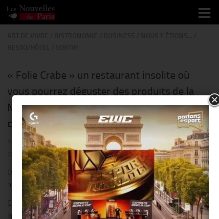
Skip to content
ART DE VIVRE
/
BISTRONOMIE
/
BUSINESS
/
NOUS Y ÉTIONS...
/
RESTO/HÔTEL
/
SORTIR
« Folie Crabe » un restaurant insolite où
vous pourrez déguster des produits de la
Mer, dans une ambiance chic & musicale, au
coeur de Paris !!
PAR
THIERRY KER
· PUBLIÉ
10 FÉVRIER 2025
· MIS À JOUR
28 FÉVRIER
2025
Dans le cœur vivant du deuxième arrondissement de Paris, une
nouvelle tendance culinaire fait parler d’elle.
C’est au « Folie Crabe », une adresse désormais célèbre pour son
approche insolite de la dégustation de fruits de mer.