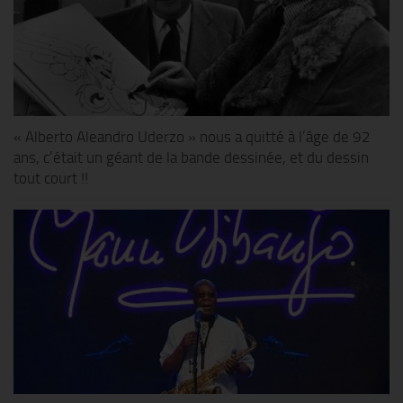
« Alberto Aleandro Uderzo » nous a quitté à l’âge de 92
ans, c’était un géant de la bande dessinée, et du dessin
tout court !!