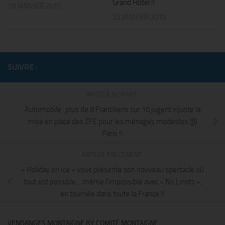
Grand Hôtel !!
18 JANVIER 2015
22 JANVIER 2019
SUIVRE :
ARTICLE SUIVANT
Automobile : plus de 8 Franciliens sur 10 jugent injuste la
mise en place des ZFE pour les ménages modestes @
Paris !!
ARTICLE PRÉCÉDENT
« Holiday on Ice » vous présente son nouveau spectacle où
tout est possible….même l’impossible avec « No Limits »,
en tournée dans toute la France !!
VENDANGES MONTAIGNE BY COMITÉ MONTAIGNE