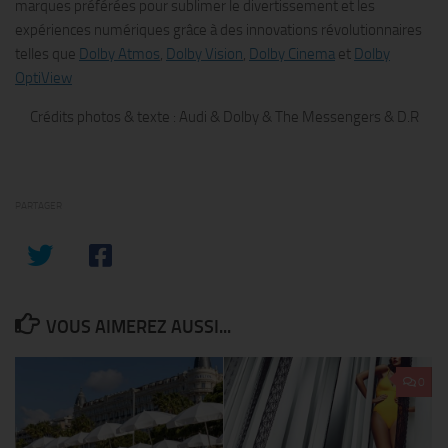
marques préférées pour sublimer le divertissement et les
expériences numériques grâce à des innovations révolutionnaires
telles que
Dolby Atmos
,
Dolby Vision
,
Dolby Cinema
et
Dolby
OptiView
Crédits photos & texte : Audi & Dolby & The Messengers & D.R
PARTAGER
VOUS AIMEREZ AUSSI...
0