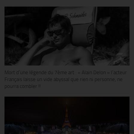
Mort d’une légende du 7ème art : « Alain Delon » l’acteur
Français laisse un vide abyssal que rien ni personne, ne
pourra combler !!