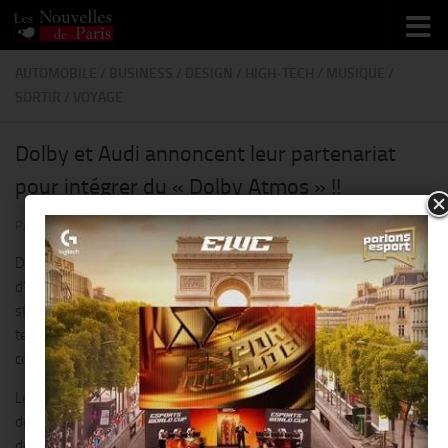
Skip to content
AUTOMOBILE
/
BUSINESS
/
DESIGN
/
HIGH-TECH
/
MUSIQUE
/
SORTIR
/
VOYAGE
Dolby et Audi annoncent leur partenariat
pour intégrer du « Dolby Atmos » !!
PAR
THIERRY KER
· PUBLIÉ
23 JUIN 2025
· MIS À JOUR
24 JUIN 2025
Dolby Laboratories, Inc. (NYSE : DLB), leader en matière
d’expériences de divertissement immersif annonce un partenariat
stratégique avec le constructeur Audi, marquant l’intégration de la
technologie Dolby Atmos® dans une sélection de véhicules du
constructeur automobile premium.
Les premières voitures équipées en Dolby Atmos seront livrées
dès juillet 2025. Ce partenariat illustre la volonté commune des
deux marques de révolutionner l’expérience audio immersive de