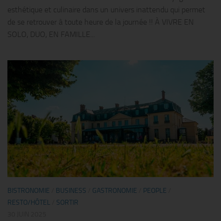
esthétique et culinaire dans un univers inattendu qui permet
de se retrouver à toute heure de la journée !! À VIVRE EN
SOLO, DUO, EN FAMILLE...
BISTRONOMIE
/
BUSINESS
/
GASTRONOMIE
/
PEOPLE
/
RESTO/HÔTEL
/
SORTIR
30 JUIN 2025