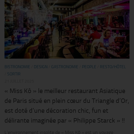
BISTRONOMIE
/
DESIGN
/
GASTRONOMIE
/
PEOPLE
/
RESTO/HÔTEL
/
SORTIR
21 JUILLET 2025
« Miss Kô » le meilleur restaurant Asiatique
de Paris situé en plein cœur du Triangle d’Or,
est doté d’une décoration chic, fun et
délirante imaginée par « Philippe Starck » !!
L’environnement insolite de « Miss Kō » est un voyage