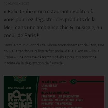
10 FÉVRIER 2025
« Folie Crabe » un restaurant insolite où
vous pourrez déguster des produits de la
Mer, dans une ambiance chic & musicale, au
coeur de Paris !!
Dans le cœur vivant du deuxième arrondissement de Paris, une
nouvelle tendance culinaire fait parler d’elle. C’est au « Folie
Crabe », une adresse désormais célèbre pour son approche
insolite de la dégustation de fruits de...