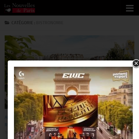
Skip to content
CATÉGORIE :
BISTRONOMIE
ART DE VIVRE
/
BISTRONOMIE
/
GASTRONOMIE
/
MUSIQUE
/
RESTO/HÔTEL
/
SORTIR
18 MAI 2026