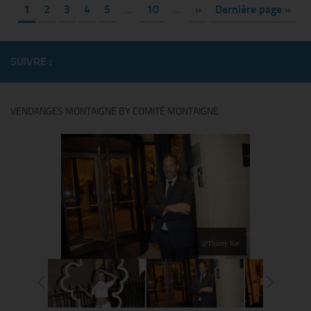
1
2
3
4
5
…
10
…
»
Dernière page »
SUIVRE :
VENDANGES MONTAIGNE BY COMITÉ MONTAIGNE
@Thierry Ker