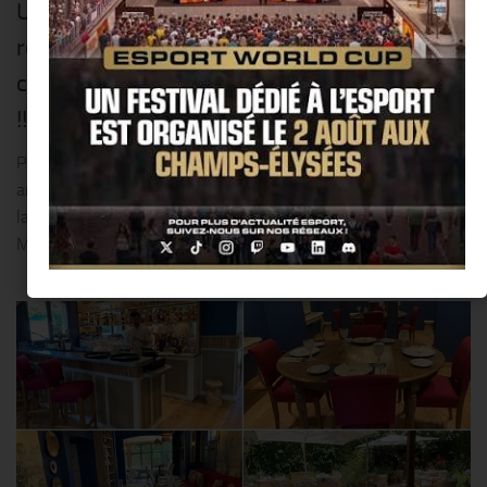
Un parfum de Riviera souffle sur le
rooftop du « Molitor MGallery » : une
croisière entre ciel de Paris et rivages du Sud
!!
Perché au sommet de l’hôtel Molitor, dans le 16ème
arrondissement de Paris, le Rooftop Molitor se réinvente pour
la nouvelle saison. Un vent chaud souffle depuis les côtes de la
Méditerranée, du sud de la France à...