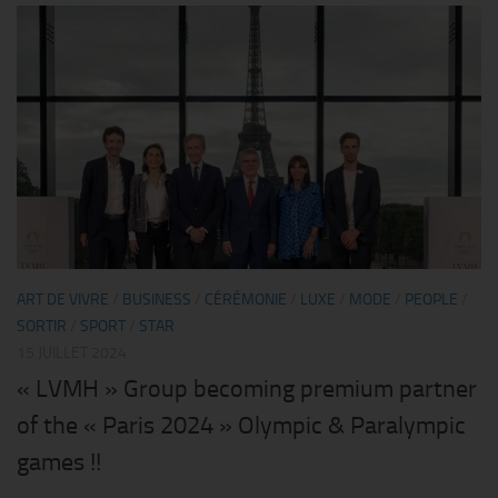
ART DE VIVRE
/
BUSINESS
/
CÉRÉMONIE
/
LUXE
/
MODE
/
PEOPLE
/
SORTIR
/
SPORT
/
STAR
15 JUILLET 2024
« LVMH » Group becoming premium partner
of the « Paris 2024 » Olympic & Paralympic
games !!