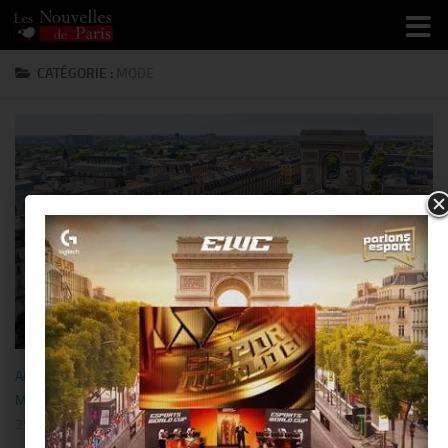
Skip to content
CATÉGORIE :
MODE
ART DE VIVRE
/
BUSINESS
/
DESIGN
/
EXPO
/
HIGH-TECH
/
LUXE
/
MODE
25 MAI 2026