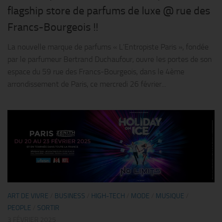
flagship store de parfums de luxe @ rue des
Francs-Bourgeois !!
La nouvelle marque de parfums « L’Entropiste Paris », fondée
par le parfumeur Bertrand Duchaufour, ouvre les portes de son
espace du 59 rue des Francs-Bourgeois, dans le 4ème
arrondissement de Paris, ce mercredi 26 février...
ART DE VIVRE
/
BUSINESS
/
HIGH-TECH
/
MODE
/
MUSIQUE
/
PEOPLE
/
SORTIR
3 FÉVRIER 2025