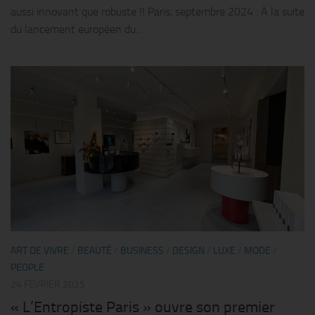
aussi innovant que robuste !! Paris, septembre 2024 : À la suite
du lancement européen du...
ART DE VIVRE
/
BEAUTÉ
/
BUSINESS
/
DESIGN
/
LUXE
/
MODE
/
PEOPLE
24 FÉVRIER 2025
« L’Entropiste Paris » ouvre son premier