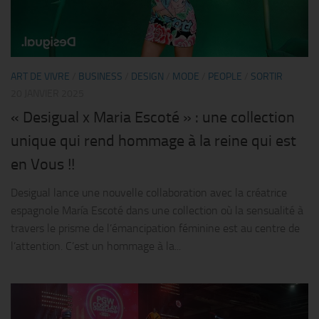
ART DE VIVRE
/
BUSINESS
/
DESIGN
/
MODE
/
PEOPLE
/
SORTIR
20 JANVIER 2025
« Desigual x Maria Escoté » : une collection
unique qui rend hommage à la reine qui est
en Vous !!
Desigual lance une nouvelle collaboration avec la créatrice
espagnole María Escoté dans une collection où la sensualité à
travers le prisme de l’émancipation féminine est au centre de
l’attention. C’est un hommage à la...