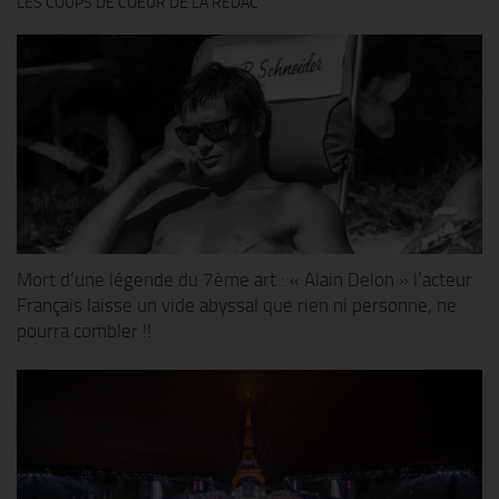
LES COUPS DE COEUR DE LA RÉDAC’
Mort d’une légende du 7ème art : « Alain Delon » l’acteur
Français laisse un vide abyssal que rien ni personne, ne
pourra combler !!