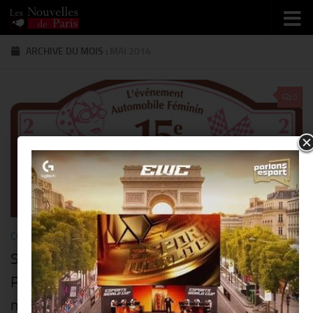
Skip to content
ARCHIVE DU MOIS :
MAI 2014
0
COMMUNIQUÉS
30 MAI 2014
Suivez la 15 ème édition du Rallye des
Princesses de Paris à Saint-Tropez du 31
mai au 5 juin 2014!