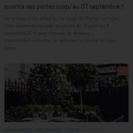
ouvrira ses portes jusqu’au 07 septembre !!
La terrasse d’été, située au 1er étage du Shangri-La Hotel,
Paris, ouvrira de nouveau ses portes du 10 juillet au 7
septembre 2014 pour déguster de délicieux
cocktails Belvedere tout en admirant le coucher du soleil.
Cette...
0
COMMUNIQUÉS
/
RESTO/HÔTEL
/
SORTIR
27 MAI 2014