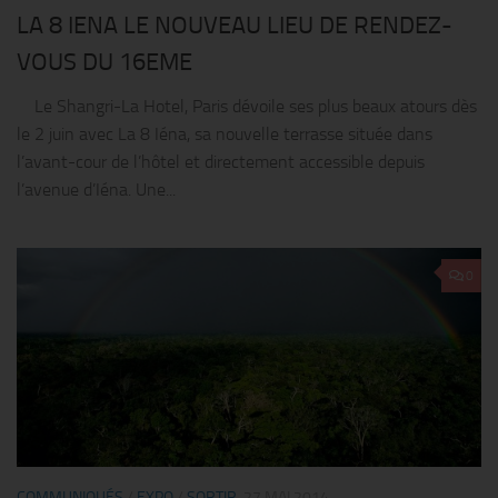
LA 8 IENA LE NOUVEAU LIEU DE RENDEZ-
VOUS DU 16EME
Le Shangri-La Hotel, Paris dévoile ses plus beaux atours dès
le 2 juin avec La 8 Iéna, sa nouvelle terrasse située dans
l’avant-cour de l’hôtel et directement accessible depuis
l’avenue d’Iéna. Une...
0
COMMUNIQUÉS
/
EXPO
/
SORTIR
27 MAI 2014