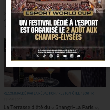
Pour sa 15 ème édition, le Rallye des Princesses annonce un
prestigieux plateau de plus de 80 véhicules de collection et de
prestige, un itinéraire de choix traversant nos plus belles
régions et s’impose plus que jamais...
0
RECOMMANDÉ PAR LA RÉDACTION
/
RESTO/HÔTEL
/
SORTIR
28 MAI 2014
La Terrasse d’été du « Shangri-La Paris »,