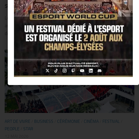
sur les Champs-Élysées @ Paris !!
Le 2 août, le « Esports World Cup » sort de l’arène et s’installe
au cœur de Paris pour une grande fête en plein air, gratuite,
dédiée à l’esport, au gaming et au divertissement. Fan de...
ART DE VIVRE
/
BUSINESS
/
CÉRÉMONIE
/
CINÉMA
/
FESTIVAL
/
PEOPLE
/
STAR
12 MAI 2026