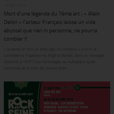
18 AOÛT 2024
Mort d’une légende du 7ème art : « Alain
Delon » l’acteur Français laisse un vide
abyssal que rien ni personne, ne pourra
combler !!
« Je perds un ami, un alter ego, un complice », a écrit la
comédienne Tropézienne, Brigitte Bardot, dans un message
transmis à l’AFP !! Les hommages se multiplient après
l’annonce de la mort de l’acteur Alain...