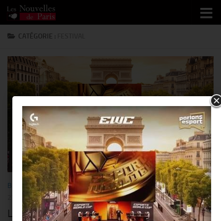
Skip to content
CATÉGORIE :
FESTIVAL
BUSINESS
/
FESTIVAL
/
HIGH-TECH
/
PEOPLE
/
SORTIR
/
SPORT
27 JUILLET 2026
Le « Esports Festival » s’installe début août,