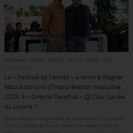
CÉRÉMONIE
/
CINÉMA
/
FESTIVAL
/
PEOPLE
/
SORTIR
/
STAR
7 JUILLET 2025
Le « Festival de Cannes » a remis à Wagner
Moura son prix d’interprétation masculine
2025, à « Cinéma Paradiso » @ Cour Carrée
du Louvre !!
Après une ouverture grandiose en présence de Sofia Coppola,
mk2 et le Musée du Louvre clôturent en majesté la 5ème