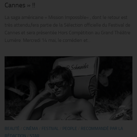
Cannes » !!
La saga américaine « Mission Impossible« , dont le retour est
très attendu,fera partie de la Sélection officielle du Festival de
Cannes et sera présentée Hors Compétition au Grand Théâtre
Lumière. Mercredi 14 mai, le comédien et...
BEAUTÉ
/
CINÉMA
/
FESTIVAL
/
PEOPLE
/
RECOMMANDÉ PAR LA
RÉDACTION
/
STAR