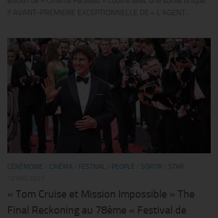
édition de « Cinéma Paradiso » Louvre avec une soirée unique
!! AVANT-PREMIERE EXCEPTIONNELLE DE « L’AGENT...
CÉRÉMONIE
/
CINÉMA
/
FESTIVAL
/
PEOPLE
/
SORTIR
/
STAR
12 MAI 2025
« Tom Cruise et Mission Impossible » The
Final Reckoning au 78ème « Festival de