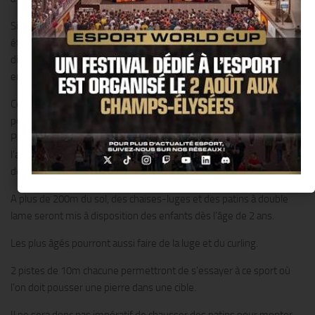
Située sur la terrasse de l’observatoire panoramique au 59ème
étage du gratte-ciel, un vrai défi technique et technologique nous
dit, Patrick Abisseror, le Directeur qui a répondu au pari d’un
entrepreneur Lillois de monter ce projet exceptionnel !!
Cette dernière est recouverte de 105 plaques de polyéthylène d’un
poids de 27kgs chacune, un revêtement qui ralentit la vitesse des
Patineurs et les sécurise lors des chutes éventuelles, et qui a
l’avantage de pouvoir s’installer en toute saison tout en permettant
de faire des économies d’énergie.
A plus de 200m du sol, des chaises-luges et des patins à double
lame seront mis à disposition des enfants dès l’âge de 2 ans.
Les plus âgés pourront aussi faire de la luge et du curling.
2 pistes de 10m chacune permettront de s’essayer à ce sport où
l’on doit pousser une pierre dans une cible.