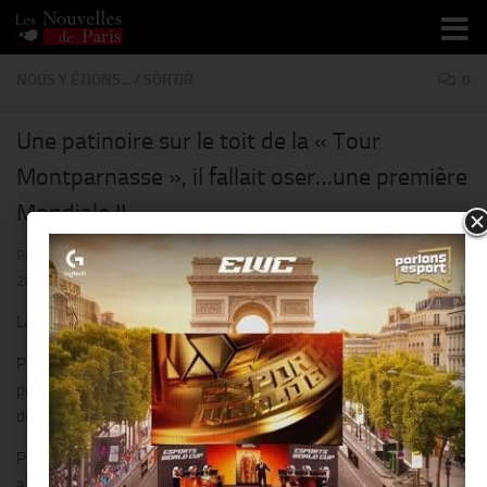
Skip to content
NOUS Y ÉTIONS...
/
SORTIR
0
Une patinoire sur le toit de la « Tour
Montparnasse », il fallait oser…une première
Mondiale !!
PAR
THIERRY KER
· PUBLIÉ
15 FÉVRIER 2017
· MIS À JOUR
16 FÉVRIER
2017
La « TOUR MONTPARNASSE ON ICE », jusqu’au 05 mars !!
Patiner à plus de 200m d’altitude dans Paris, c’est maintenant
possible, insolite comme expérience à vivre…donc venez profiter
de cette vue imprenable sur toute la Capitale, tout en patinant.
Pour la première fois depuis sa construction, la Tour Montparnasse
a mis en place une patinoire éphémère, unique et écologique.