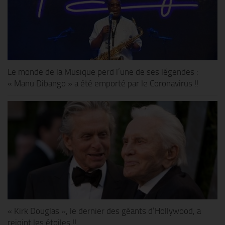
Le monde de la Musique perd l’une de ses légendes :
« Manu Dibango » a été emporté par le Coronavirus !!
« Kirk Douglas », le dernier des géants d’Hollywood, a
rejoint les étoiles !!