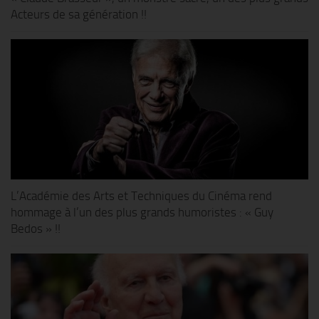
Acteurs de sa génération !!
L’Académie des Arts et Techniques du Cinéma rend
hommage à l’un des plus grands humoristes : « Guy
Bedos » !!