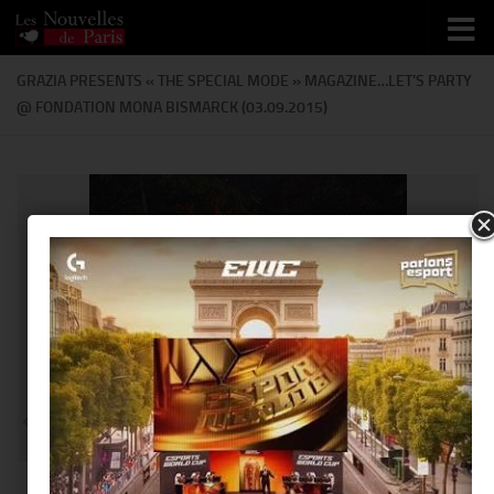
Skip to content
GRAZIA PRESENTS « THE SPECIAL MODE » MAGAZINE…LET’S PARTY
@ FONDATION MONA BISMARCK (03.09.2015)
@ Thierry Ker