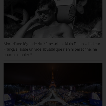
Mort d’une légende du 7ème art : « Alain Delon » l’acteur
Français laisse un vide abyssal que rien ni personne, ne
pourra combler !!