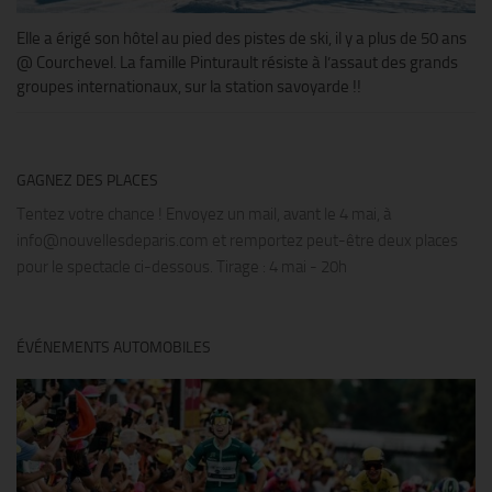
Elle a érigé son hôtel au pied des pistes de ski, il y a plus de 50 ans
@ Courchevel. La famille Pinturault résiste à l’assaut des grands
groupes internationaux, sur la station savoyarde !!
GAGNEZ DES PLACES
Tentez votre chance ! Envoyez un mail, avant le 4 mai, à
info@nouvellesdeparis.com et remportez peut-être deux places
pour le spectacle ci-dessous. Tirage : 4 mai - 20h
ÉVÉNEMENTS AUTOMOBILES