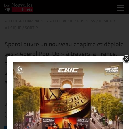
Skip to content
ALCOOL & CHAMPAGNE
/
ART DE VIVRE
/
BUSINESS
/
DESIGN
/
MUSIQUE
/
SORTIR
Aperol ouvre un nouveau chapitre et déploie
ses « Aperol Pop-Up » à travers la France,
pour y présenter sa nouvelle bouteille :
silhouette affinée, verre ondulé…mise en
avant de la couleur orange iconique !!
PAR
THIERRY KER
· PUBLIÉ
22 JUIN 2026
· MIS À JOUR
2 JUILLET 2026
Une nouvelle bouteille, des collaborations artistiques inédites et
une série de rendez-vous estivaux pour réaffirmer les
fondamentaux de la marque.