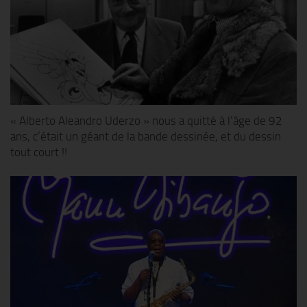
« Alberto Aleandro Uderzo » nous a quitté à l’âge de 92
ans, c’était un géant de la bande dessinée, et du dessin
tout court !!