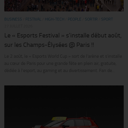
BUSINESS
/
FESTIVAL
/
HIGH-TECH
/
PEOPLE
/
SORTIR
/
SPORT
27 JUILLET 2026
Le « Esports Festival » s’installe début août,
sur les Champs-Élysées @ Paris !!
Le 2 août, le « Esports World Cup » sort de l’arène et s’installe
au cœur de Paris pour une grande fête en plein air, gratuite,
dédiée à l’esport, au gaming et au divertissement. Fan de...