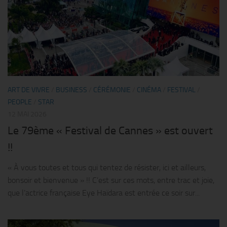
ART DE VIVRE
/
BUSINESS
/
CÉRÉMONIE
/
CINÉMA
/
FESTIVAL
/
PEOPLE
/
STAR
12 MAI 2026
Le 79ème « Festival de Cannes » est ouvert
!!
« À vous toutes et tous qui tentez de résister, ici et ailleurs,
bonsoir et bienvenue » !! C’est sur ces mots, entre trac et joie,
que l’actrice française Eye Haïdara est entrée ce soir sur...