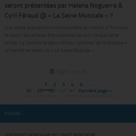
seront présentées par Helena Noguerra &
Cyril Féraud @ « La Seine Musicale » !!
Une soirée événement incontournable qui mettra à l’honneur
le talent des artistes francophones qui ont marqué cette
année. La Cérémonie des 41èmes « Victoires de la Musique »
se tiendra en direct de « La Seine Musicale »...
Page 1 sur 35
1
2
3
4
5
…
10
20
30
…
»
Dernière page »
SUIVRE :
VENDANGES MONTAIGNE BY COMITÉ MONTAIGNE