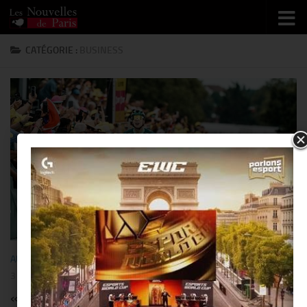
Skip to content
CATÉGORIE :
BUSINESS
AUTOMOBILE
/
BUSINESS
/
CYCLISME
/
PEOPLE
/
SORTIR
/
SPORT
3 AOÛT 2026
« Škoda Auto » soutient le « Tour de France