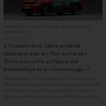
AUTOMOBILE
/
BUSINESS
/
CYCLISME
/
DESIGN
/
HIGH-TECH
/
PEOPLE
/
SPORT
29 JUIN 2026
A l’occasion de sa 23ème année de
partenariat avec le « Tour de France »,
Škoda Auto confie au Peaq le rôle
emblématique de la « Voiture rouge » !!
Mladá Boleslav – La 113ème édition du « Tour de France »
s’élancera samedi depuis Barcelone, en Espagne. Škoda Auto
célèbre cette année sa 23ème participation consécutive en
tant que partenaire majeur de la plus célèbre course cycliste...