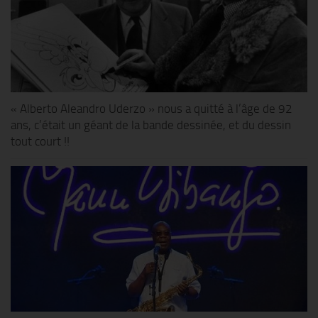
« Alberto Aleandro Uderzo » nous a quitté à l’âge de 92
ans, c’était un géant de la bande dessinée, et du dessin
tout court !!