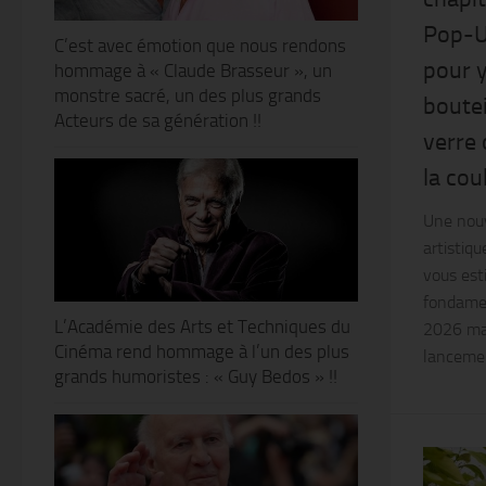
Pop-Up
C’est avec émotion que nous rendons
pour y
hommage à « Claude Brasseur », un
monstre sacré, un des plus grands
boutei
Acteurs de sa génération !!
verre
la cou
Une nouv
artistiqu
vous est
fondamen
L’Académie des Arts et Techniques du
2026 mar
Cinéma rend hommage à l’un des plus
lancemen
grands humoristes : « Guy Bedos » !!