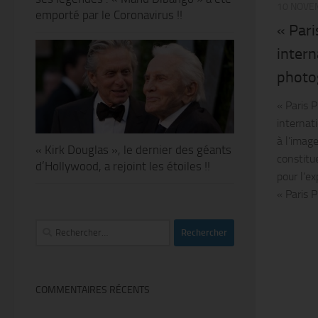
10 NOVE
emporté par le Coronavirus !!
« Pari
intern
photog
« Paris P
internat
à l’image
« Kirk Douglas », le dernier des géants
constitu
d’Hollywood, a rejoint les étoiles !!
pour l’e
« Paris P
Rechercher :
COMMENTAIRES RÉCENTS