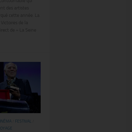
contournable qui
ent des artistes
rqué cette année. La
ictoires de la
irect de « La Seine
INÉMA
/
FESTIVAL
/
VOYAGE