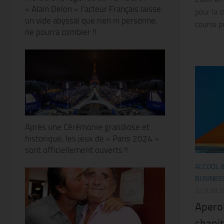
« Alain Delon » l’acteur Français laisse
pour la 
un vide abyssal que rien ni personne,
course pr
ne pourra combler !!
Après une Cérémonie grandiose et
historique, les jeux de « Paris 2024 »
sont officiellement ouverts !!
ALCOOL 
BUSINES
22 JUIN 
Apero
chapit