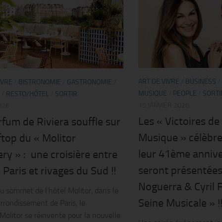
ART DE VIVRE
/
BUSINESS
/
IVRE
/
BISTRONOMIE
/
GASTRONOMIE
/
MUSIQUE
/
PEOPLE
/
SORTI
/
RESTO/HÔTEL
/
SORTIR
19 JANVIER 2026
026
Les « Victoires de 
fum de Riviera souffle sur
Musique » célèbre
ftop du « Molitor
leur 41ème anniv
ry » : une croisière entre
seront présentées
e Paris et rivages du Sud !!
Noguerra & Cyril 
u sommet de l’hôtel Molitor, dans le
Seine Musicale » !
rondissement de Paris, le
Molitor se réinvente pour la nouvelle