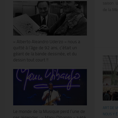
saison. 
de la Méd
« Alberto Aleandro Uderzo » nous a
quitté à l’âge de 92 ans, c’était un
géant de la bande dessinée, et du
dessin tout court !!
ART DE V
Le monde de la Musique perd l’une de
NOUS Y ÉT
ses légendes : « Manu Dibango » a été