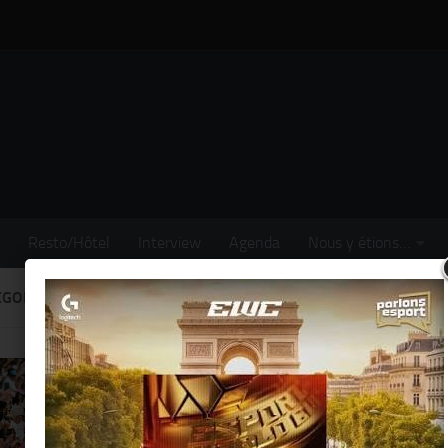
Resto/Hôtel
Interview
Agenda
Nous y étions…
GORIE :
SORTIR