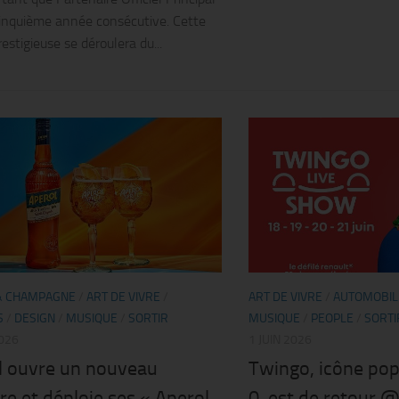
cinquième année consécutive. Cette
estigieuse se déroulera du...
& CHAMPAGNE
/
ART DE VIVRE
/
ART DE VIVRE
/
AUTOMOBIL
S
/
DESIGN
/
MUSIQUE
/
SORTIR
MUSIQUE
/
PEOPLE
/
SORTI
2026
1 JUIN 2026
l ouvre un nouveau
Twingo, icône pop
re et déploie ses « Aperol
0, est de retour 