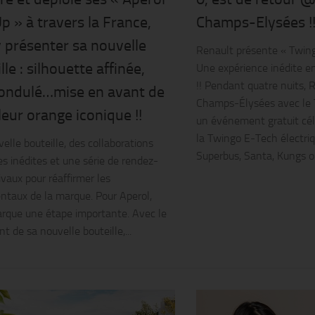
 » à travers la France,
Champs-Elysées !
 présenter sa nouvelle
Renault présente « Twingo
lle : silhouette affinée,
Une expérience inédite en
!! Pendant quatre nuits, R
 ondulé…mise en avant de
Champs-Élysées avec le 
leur orange iconique !!
un événement gratuit cél
la Twingo E-Tech électriq
elle bouteille, des collaborations
Superbus, Santa, Kungs ou
es inédites et une série de rendez-
ivaux pour réaffirmer les
taux de la marque. Pour Aperol,
que une étape importante. Avec le
t de sa nouvelle bouteille,...