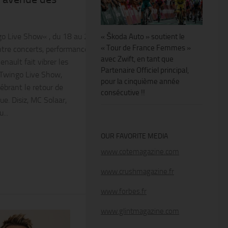
!
 Live Show« , du 18 au 21 juin au défilé renault®.
« Škoda Auto » soutient le
« Tour de France Femmes »
tre concerts, performances et DJ sets
avec Zwift, en tant que
enault fait vibrer les
Partenaire Officiel principal,
Twingo Live Show,
pour la cinquième année
ébrant le retour de
consécutive !!
ue. Disiz, MC Solaar,
...
OUR FAVORITE MEDIA
www.cotemagazine.com
www.crushmagazine.fr
www.forbes.fr
www.glintmagazine.com