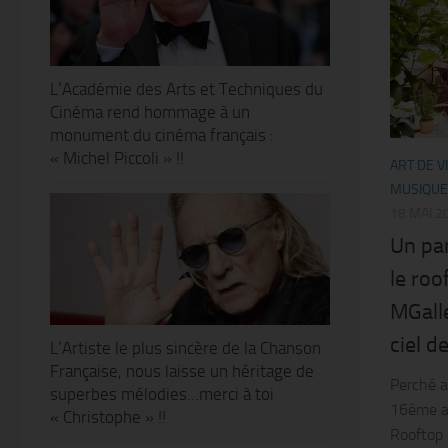
L’Académie des Arts et Techniques du
Cinéma rend hommage à un
monument du cinéma français :
« Michel Piccoli » !!
ART DE V
MUSIQUE
18 MAI 2
Un par
le roo
MGalle
ciel d
L’Artiste le plus sincère de la Chanson
Française, nous laisse un héritage de
Perché a
superbes mélodies…merci à toi
16ème ar
« Christophe » !!
Rooftop 