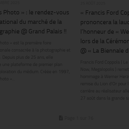
MBRE 2025
25 AOÛT 2025
s Photo » : le rendez-vous
« Francis Ford Co
ational du marché de la
prononcera la lau
raphie @ Grand Palais !!
l’honneur de « We
lors de la Cérémo
hoto » est la première foire
@ « La Biennale di
ionale consacrée à la photographie et
. Depuis plus de 25 ans, elle
Francis Ford Coppola ( Le
e une plateforme de premier plan
Now, Megalopolis ) remet
xploration du médium. Créée en 1997,
hommage à Werner Herzog 
hoto »...
remise du Lion d’Or pour 
carrière au réalisateur al
27 août dans la grande sal
Page 1 sur 76