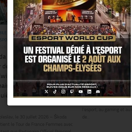
BUSINESS
/
FESTIVAL
/
HIG
ILE
/
BUSINESS
/
CYCLISME
/
PEOPLE
/
SORTIR
/
SPORT
SPORT
27 JUILLET 2026
026
Le « Esports Festiv
a Auto » soutient le
début août, sur l
r de France Femmes »
Élysées @ Paris !!
wift, en tant que
aire Officiel principal, pour
Le 2 août, le « Esports W
nquième année consécutive
l’arène et s’installe au c
grande fête en plein air, g
l’esport, au gaming et au
de...
leslav, le 30 juillet 2026 – Škoda
tient le Tour de France Femmes avec
tant que Partenaire Officiel Principal