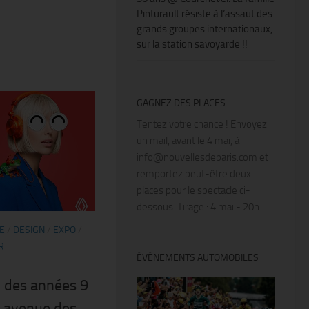
Pinturault résiste à l’assaut des
grands groupes internationaux,
sur la station savoyarde !!
GAGNEZ DES PLACES
Tentez votre chance ! Envoyez
un mail, avant le 4 mai, à
info@nouvellesdeparis.com et
remportez peut-être deux
places pour le spectacle ci-
dessous. Tirage : 4 mai - 20h
E
/
DESIGN
/
EXPO
/
R
ÉVÉNEMENTS AUTOMOBILES
 des années 9
@ avenue des