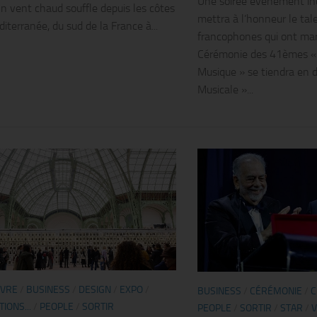
Une soirée événement in
Un vent chaud souffle depuis les côtes
mettra à l’honneur le tal
iterranée, du sud de la France à...
francophones qui ont ma
Cérémonie des 41èmes « V
Musique » se tiendra en d
Musicale »...
IVRE
/
BUSINESS
/
DESIGN
/
EXPO
/
BUSINESS
/
CÉRÉMONIE
/
C
IONS...
/
PEOPLE
/
SORTIR
PEOPLE
/
SORTIR
/
STAR
/