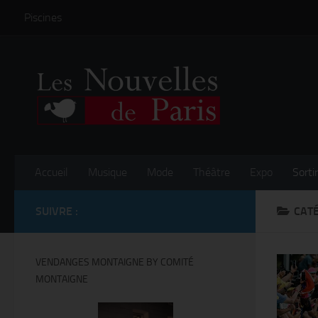
Piscines
Skip to content
Accueil
Musique
Mode
Théâtre
Expo
Sortir
SUIVRE :
CATÉ
VENDANGES MONTAIGNE BY COMITÉ
MONTAIGNE