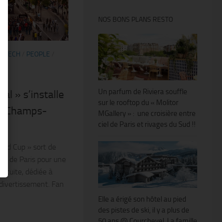
NOS BONS PLANS RESTO
H-TECH
/
PEOPLE
/
Un parfum de Riviera souffle
al » s’installe
sur le rooftop du « Molitor
es Champs-
MGallery » : une croisière entre
ciel de Paris et rivages du Sud !!
orld Cup » sort de
œur de Paris pour une
ratuite, dédiée à
 divertissement. Fan
Elle a érigé son hôtel au pied
des pistes de ski, il y a plus de
50 ans @ Courchevel. La famille