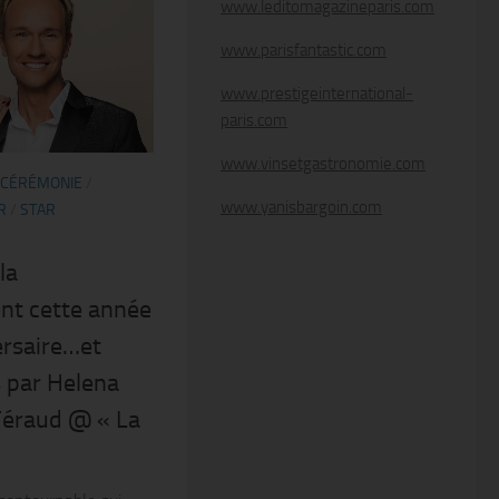
www.leditomagazineparis.com
www.parisfantastic.com
www.prestigeinternational-
paris.com
www.vinsetgastronomie.com
CÉRÉMONIE
/
www.yanisbargoin.com
R
/
STAR
la
nt cette année
ersaire…et
 par Helena
Féraud @ « La
!