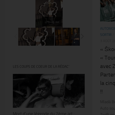
@Thierry Ker
AUTOMOB
SORTIR
/
3 AOÛT 2
« Škod
« Tou
avec Z
LES COUPS DE COEUR DE LA RÉDAC’
Parten
la ci
!!
Mladá Bo
Auto sou
Mort d’une légende du 7ème art :
Zwift en 