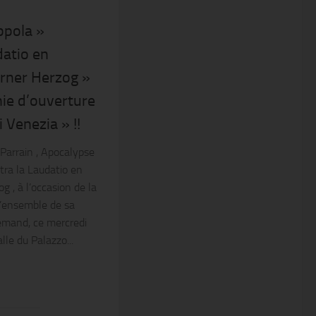
ppola »
datio en
rner Herzog »
nie d’ouverture
 Venezia » !!
 Parrain , Apocalypse
tra la Laudatio en
, à l’occasion de la
l’ensemble de sa
lemand, ce mercredi
le du Palazzo...