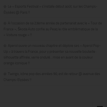
Le « Esports Festival » s’installe début août, sur les Champs-
Élysées @ Paris !!
A l’occasion de sa 23ème année de partenariat avec le « Tour de
France », Škoda Auto confie au Peaq le rôle emblématique de la
« Voiture rouge » !!
Aperol ouvre un nouveau chapitre et déploie ses « Aperol Pop-
Up » à travers la France, pour y présenter sa nouvelle bouteille :
silhouette affinée, verre ondulé…mise en avant de la couleur
orange iconique !!
Twingo, icône pop des années 90, est de retour @ avenue des
Champs-Elysées !!