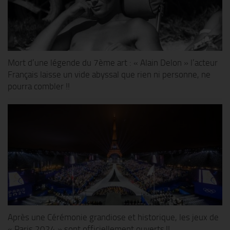
Mort d’une légende du 7ème art : « Alain Delon » l’acteur
Français laisse un vide abyssal que rien ni personne, ne
pourra combler !!
Après une Cérémonie grandiose et historique, les jeux de
« Paris 2024 » sont officiellement ouverts !!