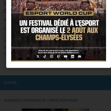
La « Ville de Paris » aux couleurs des Jeux
Olympiques et des Jeux Paralympiques de
« Paris 2024 » !!
Anne Hidalgo, Maire de Paris, Thomas Bach, Président du
Comité International Olympique, Andrew Parsons, Président
du Comité International Paralympique et Tony Estanguet,
Président de Paris 2024 ont inauguré l’habillage de l’Hôtel de
Ville de...
SUIVRE :
VENDANGES MONTAIGNE BY COMITÉ MONTAIGNE