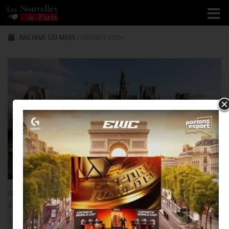
Skip to content
ARCHIVE DU MOIS :
JANVIER 2024
ART DE VIVRE
/
BUSINESS
/
CÉRÉMONIE
/
PEOPLE
/
SORTIR
/
SPORT
1 JANVIER 2024