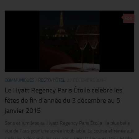
0
COMMUNIQUÉS
/
RESTO/HÔTEL
27 DÉCEMBRE 2014
Le Hyatt Regency Paris Étoile célèbre les
fêtes de fin d’année du 3 décembre au 5
janvier 2015
Sens et lumières au Hyatt Regency Paris Étoile : la plus belle
vue de Paris pour une soirée inoubliable. La course effrénée aux
cadeaux a démarré, les cuisines du Hyatt Regency Paris Etoile