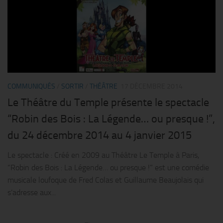
COMMUNIQUÉS
/
SORTIR
/
THÉÂTRE
17 DÉCEMBRE 2014
Le Théâtre du Temple présente le spectacle
“Robin des Bois : La Légende… ou presque !”,
du 24 décembre 2014 au 4 janvier 2015
Le spectacle : Créé en 2009 au Théâtre Le Temple à Paris,
“Robin des Bois : La Légende… ou presque !” est une comédie
musicale loufoque de Fred Colas et Guillaume Beaujolais qui
s’adresse aux...