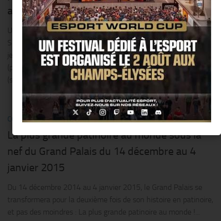
arrondissement de Paris
Un très beau programme classique avec des pièces de Bellini,
Schumann, Schubert, Renié, Pergolesi… interprétées par 3
jeunes artistes au talent reconnu : Alexandre Kukonin
(pianiste) Cécile Monsinjon (harpiste) et Candice Trojman
(soprano). Face...
0
COMMUNIQUÉS
/
SORTIR
27 DÉCEMBRE 2014
La plus grande patinoire au monde sous la
nef du Grand Palais du 14 décembre au 4
janvier 2015
Du 14 décembre 2014 au 4 janvier 2015, le Grand Palais se
transformera pour la deuxième fois de son histoire en patinoire,
et pas des moindres : La plus grande patinoire au monde !...