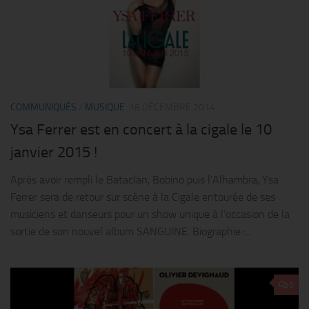
COMMUNIQUÉS
/
MUSIQUE
18 DÉCEMBRE 2014
Ysa Ferrer est en concert à la cigale le 10
janvier 2015 !
Après avoir rempli le Bataclan, Bobino puis l’Alhambra, Ysa
Ferrer sera de retour sur scène à la Cigale entourée de ses
musiciens et danseurs pour un show unique à l’occasion de la
sortie de son nouvel album SANGUINE. Biographie :...
0