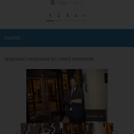
Page 1 sur 4
1
2
3
4
»
SUIVRE :
VENDANGES MONTAIGNE BY COMITÉ MONTAIGNE
@Thierry Ker