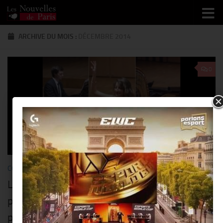
Skip to content
ARCHIVE DU MOIS :
DÉCEMBRE 2014
0
COMMUNIQUÉS
/
MUSIQUE
27 DÉCEMBRE 2014
Les portées de l’espoir : Un concert classique
pour soutenir la recherche sur la sclérose en
plaques le 21 janvier à la mairie du 3eme