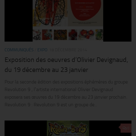
COMMUNIQUÉS
/
EXPO
18 DÉCEMBRE 2014
Exposition des oeuvres d’Olivier Devignaud,
du 19 décembre au 23 janvier
Pour la seconde édition des expositions éphémères du groupe
Revolution 9 , lʼartiste international Olivier Devignaud
exposera ses œuvres du 19 décembre au 23 janvier prochain.
Revolution 9 : Revolution 9 est un groupe de...
0