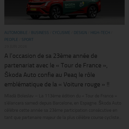
AUTOMOBILE
/
BUSINESS
/
CYCLISME
/
DESIGN
/
HIGH-TECH
/
PEOPLE
/
SPORT
29 JUIN 2026
A l’occasion de sa 23ème année de
partenariat avec le « Tour de France »,
Škoda Auto confie au Peaq le rôle
emblématique de la « Voiture rouge » !!
Mladá Boleslav – La 113ème édition du « Tour de France »
s’élancera samedi depuis Barcelone, en Espagne. Škoda Auto
célèbre cette année sa 23ème participation consécutive en
tant que partenaire majeur de la plus célèbre course cycliste...