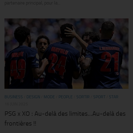
partenaire principal, pour la...
BUSINESS
/
DESIGN
/
MODE
/
PEOPLE
/
SORTIR
/
SPORT
/
STAR
16 JUIN 2025
PSG x XO : Au-delà des limites…Au-delà des
frontières !!