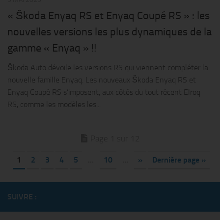
« Škoda Enyaq RS et Enyaq Coupé RS » : les
nouvelles versions les plus dynamiques de la
gamme « Enyaq » !!
Škoda Auto dévoile les versions RS qui viennent compléter la
nouvelle famille Enyaq. Les nouveaux Škoda Enyaq RS et
Enyaq Coupé RS s’imposent, aux côtés du tout récent Elroq
RS, comme les modèles les...
Page 1 sur 12
1
2
3
4
5
…
10
…
»
Dernière page »
SUIVRE :