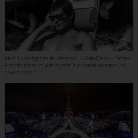
Mort d’une légende du 7ème art : « Alain Delon » l’acteur
Français laisse un vide abyssal que rien ni personne, ne
pourra combler !!