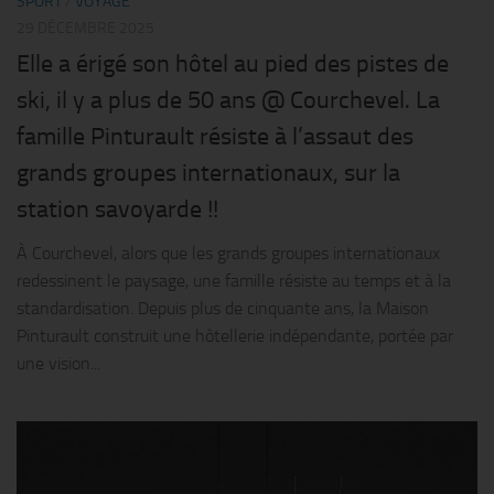
SPORT
/
VOYAGE
29 DÉCEMBRE 2025
Elle a érigé son hôtel au pied des pistes de
ski, il y a plus de 50 ans @ Courchevel. La
famille Pinturault résiste à l’assaut des
grands groupes internationaux, sur la
station savoyarde !!
À Courchevel, alors que les grands groupes internationaux
redessinent le paysage, une famille résiste au temps et à la
standardisation. Depuis plus de cinquante ans, la Maison
Pinturault construit une hôtellerie indépendante, portée par
une vision...