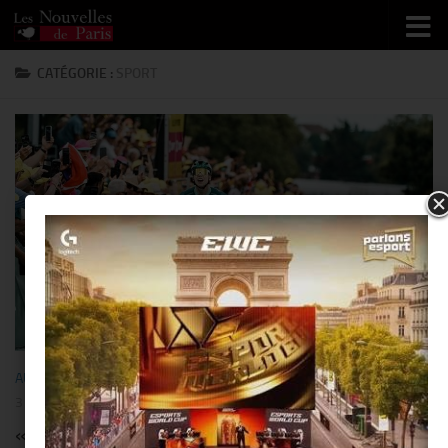
Skip to content
CATÉGORIE :
SPORT
AUTOMOBILE
/
BUSINESS
/
CYCLISME
/
PEOPLE
/
SORTIR
/
SPORT
3 AOÛT 2026
« Škoda Auto » soutient le « Tour de France