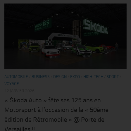
AUTOMOBILE
/
BUSINESS
/
DESIGN
/
EXPO
/
HIGH-TECH
/
SPORT
/
VOYAGE
12 JANVIER 2026
« Škoda Auto » fête ses 125 ans en
Motorsport à l’occasion de la « 50ème
édition de Rétromobile » @ Porte de
Versailles !!