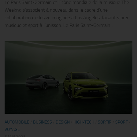
Le Paris Saint-Germain et l’icône mondiale de la musique The
Weeknd s’associent à nouveau dans le cadre d’une
collaboration exclusive imaginée à Los Angeles, faisant vibrer
musique et sport à l’unisson. Le Paris Saint-Germain...
AUTOMOBILE
/
BUSINESS
/
DESIGN
/
HIGH-TECH
/
SORTIR
/
SPORT
/
VOYAGE
5 MAI 2025