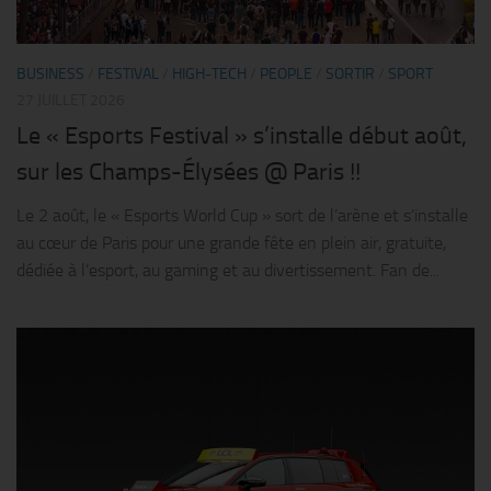
BUSINESS
/
FESTIVAL
/
HIGH-TECH
/
PEOPLE
/
SORTIR
/
SPORT
27 JUILLET 2026
Le « Esports Festival » s’installe début août,
sur les Champs-Élysées @ Paris !!
Le 2 août, le « Esports World Cup » sort de l’arène et s’installe
au cœur de Paris pour une grande fête en plein air, gratuite,
dédiée à l’esport, au gaming et au divertissement. Fan de...