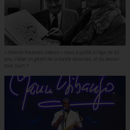
« Alberto Aleandro Uderzo » nous a quitté à l’âge de 92
ans, c’était un géant de la bande dessinée, et du dessin
tout court !!