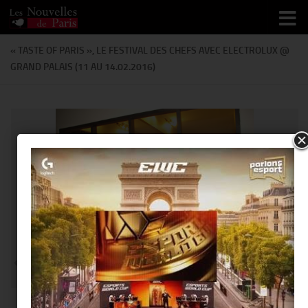
Skip to content
« TASTE OF PARIS », LE FESTIVAL DES CHEFS AVEC ELECTROLUX @
GRAND PALAIS (11 AU 14.02.2016)
@Thierry Ker