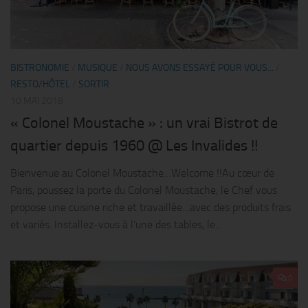
BISTRONOMIE
/
MUSIQUE
/
NOUS AVONS ESSAYÉ POUR VOUS...
/
RESTO/HÔTEL
/
SORTIR
10 MAI 2018
« Colonel Moustache » : un vrai Bistrot de
quartier depuis 1960 @ Les Invalides !!
Bienvenue au Colonel Moustache…Welcome !!Au cœur de
Paris, poussez la porte du Colonel Moustache, le Chef vous
propose une cuisine riche et travaillée…avec des produits frais
et variés. Installez-vous à l’une des tables, le...
0