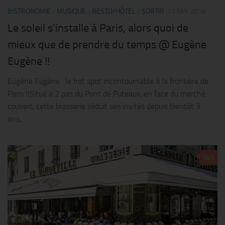
BISTRONOMIE
/
MUSIQUE
/
RESTO/HÔTEL
/
SORTIR
17 MAI 2018
Le soleil s’installe à Paris, alors quoi de
mieux que de prendre du temps @ Eugène
Eugène !!
Eugène Eugène : le hot spot incontournable à la frontière de
Paris !!Situé à 2 pas du Pont de Puteaux, en face du marché
couvert, cette brasserie séduit ses invités depuis bientôt 3
ans,...
0