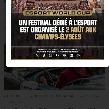
Martinez @ Cannes !!
C’est le rendez-vous hebdomadaire de la belle saison : les
soirées « guinguette » animeront tous les vendredis soirs, le
Jardin du Martinez dans un esprit de légèreté et
d’insouciance.Habillés dans le style des Années Folles,...
0
AUTOMOBILE
/
BEAUTÉ
/
LUXE
/
MODE
/
PEOPLE
/
SPORT
/
VOYAGE
30 MAI 2018