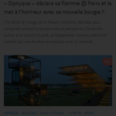
« Diptyque » déclare sa flamme @ Paris et la
met à l’honneur avec sa nouvelle bougie !!
Il la fallait à l’image de la Maison, bohème, décalée, pour
composer sa touche personnelle et parisienne. Construite
autour d’un accord chypré, où bergamote, mousse, patchouli,
twistés par une facette aromatique avec la lavande,...
0
HIPPIQUE
/
MUSIQUE
/
NOUS Y ÉTIONS...
/
SORTIR
/
SPORT