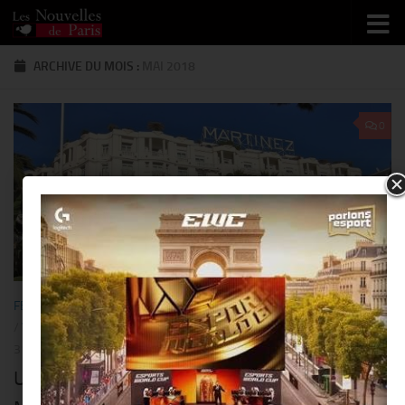
Skip to content
ARCHIVE DU MOIS :
MAI 2018
0
FESTIVAL
/
GASTRONOMIE
/
LUXE
/
PEOPLE
/
RESTO/HÔTEL
/
STAR
/
VOYAGE
31 MAI 2018
Un esprit guinguette souffle à l’Hôtel