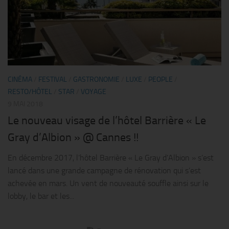
CINÉMA
/
FESTIVAL
/
GASTRONOMIE
/
LUXE
/
PEOPLE
/
RESTO/HÔTEL
/
STAR
/
VOYAGE
9 MAI 2018
Le nouveau visage de l’hôtel Barrière « Le
Gray d’Albion » @ Cannes !!
En décembre 2017, l’hôtel Barrière « Le Gray d’Albion » s’est
lancé dans une grande campagne de rénovation qui s’est
achevée en mars. Un vent de nouveauté souffle ainsi sur le
lobby, le bar et les...