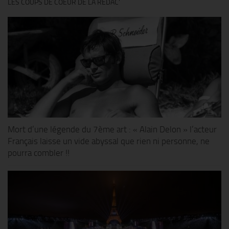
LES COUPS DE COEUR DE LA RÉDAC’
Mort d’une légende du 7ème art : « Alain Delon » l’acteur
Français laisse un vide abyssal que rien ni personne, ne
pourra combler !!