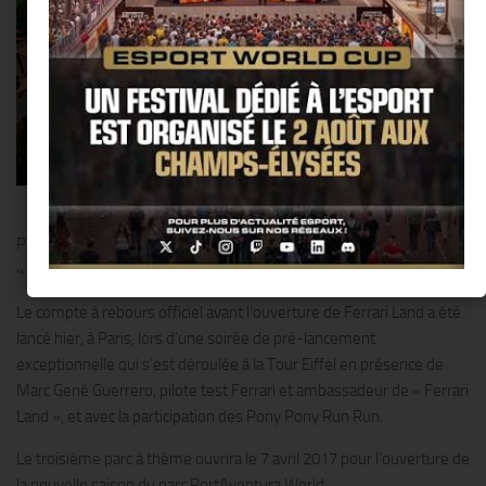
PortAventura World Parks & Resort a présenté hier soir son projet
« Ferrari Land ».
Le compte à rebours officiel avant l’ouverture de Ferrari Land a été
lancé hier, à Paris, lors d’une soirée de pré-lancement
exceptionnelle qui s’est déroulée à la Tour Eiffel en présence de
Marc Gené Guerrero, pilote test Ferrari et ambassadeur de « Ferrari
Land », et avec la participation des Pony Pony Run Run.
Le troisième parc à thème ouvrira le 7 avril 2017 pour l’ouverture de
la nouvelle saison du parc PortAventura World.