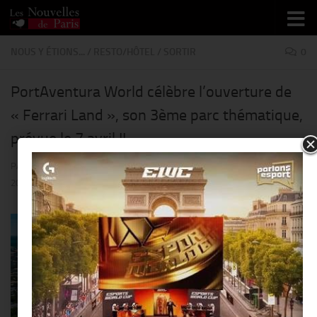
Skip to content
NOUS Y ÉTIONS...
/
RESTO/HÔTEL
/
SORTIR
0
PortAventura World célèbre l’ouverture de
« Ferrari Land », son 3ème parc thématique,
prévue le 7 avril !!
PAR
THIERRY KER
· PUBLIÉ
23 FÉVRIER 2017
· MIS À JOUR
23 FÉVRIER
2017