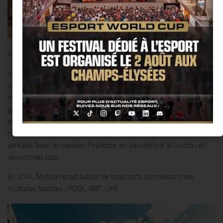
MOLITOR, TERRITOIRE D’ART DEPUIS 1989.
Inauguré en 1929, Molitor s’impose pendant 60 ans comme la
piscine la plus courue de Paris. Fermé en 1989 et classé aux
monuments historiques, le bâtiment est alors investi par les
graffeurs qui en font un immense terrain d’expression et, peu à
peu, le temple de l’underground parisien. Les street artistes du
monde entier y laissent leur empreinte, de la légende new-
yorkaise Seen au parisien Psyckoze, en passant par le Gouzou du
réunionnais Jace.
En 2014, Molitor renaît autour de trois mots symbolisant ses
multiples facettes : POOL, ART, LIFE.