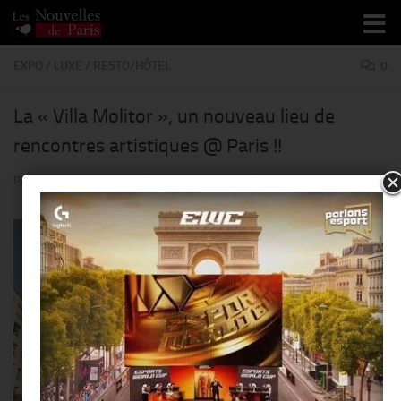
Skip to content
EXPO
/
LUXE
/
RESTO/HÔTEL
0
La « Villa Molitor », un nouveau lieu de
rencontres artistiques @ Paris !!
PAR
THIERRY KER
· PUBLIÉ
10 MARS 2017
· MIS À JOUR
19 JANVIER 2018