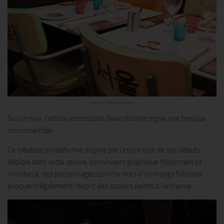
www.miss-ko.com
Sur un mur, l’artiste iconoclaste
David Rochline
signe une fresque
monumentale.
Ce créateur protéiforme, inspiré par l’esprit rock de ses débuts,
déploie dans cette œuvre, son univers graphique foisonnant et
minutieux, ses personnages comme tirés d’un manga futuriste
évoquent également l’esprit des papiers peints à l’ancienne.