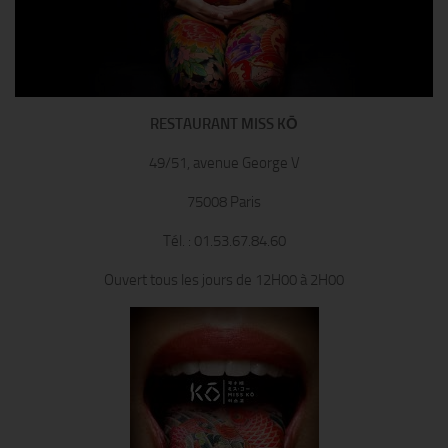
RESTAURANT MISS KŌ
49/51, avenue George V
75008 Paris
Tél. : 01.53.67.84.60
Ouvert tous les jours de 12H00 à 2H00