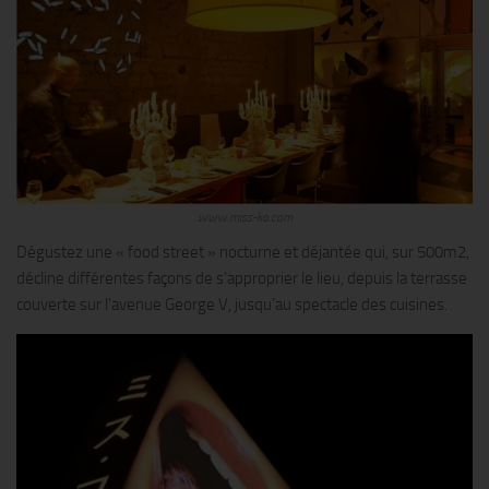
www.miss-ko.com
Dégustez une « food street » nocturne et déjantée qui, sur 500m2,
décline différentes façons de s’approprier le lieu, depuis la terrasse
couverte sur l’avenue George V, jusqu’au spectacle des cuisines.