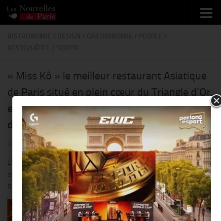
Skip to content
BISTRONOMIE
/
DESIGN
/
GASTRONOMIE
/
PEOPLE
/
RESTO/HÔTEL
/
SORTIR
« Miss Kô » le meilleur restaurant Asiatique
de Paris situé en plein cœur du Triangle d’Or,
est doté d’une décoration chic, fun et
délirante imaginée par « Philippe Starck » !!
PAR
THIERRY KER
· PUBLIÉ
21 JUILLET 2025
· MIS À JOUR
30 JUILLET 2025
L’environnement insolite de « Miss Kō » est un voyage esthétique
et culinaire dans un univers inattendu qui permet de se retrouver à
toute heure de la journée !!