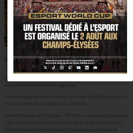
www.miss-ko.com
À VIVRE EN SOLO, DUO, EN FAMILLE OU ENTRE AMIS
« Miss Kō » est plus qu’un restaurant, c’est une œuvre d’art
imaginée comme le scénario de science-fiction pour une
expérience inédite et fantasmagorique.
Une œuvre globale dont le metteur en scène est Philippe Starck et
l’héroïne principale la mystérieuse « Miss Kō ».
Véritable temple de l’art urbain, « Miss Kō » invitera des artistes liés
à des domaines variés comme la cuisine, le design, la mode pour
que l’excitation soit constante et l’effervescence, permanente.