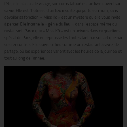
fête, elle n’a pas de visage, son corps tatoué est un livre ouvert sur
sa vie. Elle est l’hôtesse d’un lieu insolite qui porte son nom, sans
dévoiler sa fonction. « Miss Kō » est un mystère qu’elle vous invite
à percer. Elle incarne le « génie du lieu », dans l’espace même du
restaurant. Parce que « Miss Kō » est un univers dans ce quartier si
spécial de Paris, elle en repousse les limites tant par son art que par
ses rencontres. Elle ouvre ce lieu comme un restaurant à vivre, de
partage, où les expériences varient avec les heures de la journée et
tout au long de l’année.