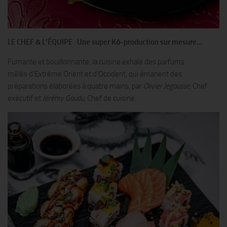
LE CHEF & L’ÉQUIPE
:
Une super Kō-production sur mesure…
Fumante et bouillonnante, la cuisine exhale des parfums
mêlés d’Extrême Orient et d’Occident, qui émanent des
préparations élaborées à quatre mains, par
Olivier Jegousse
, Chef
exécutif et
Jérémy Gaudu
, Chef de cuisine.