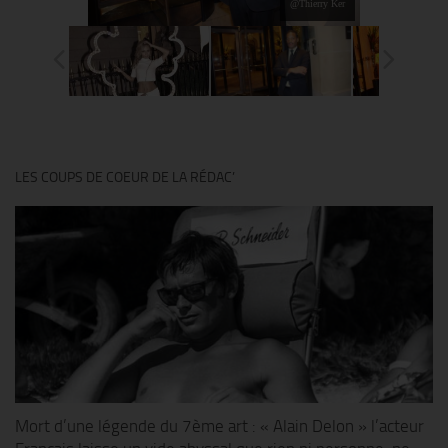
@Thierry Ker
LES COUPS DE COEUR DE LA RÉDAC’
Mort d’une légende du 7ème art : « Alain Delon » l’acteur