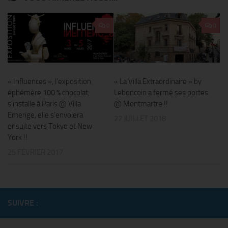
0
0
« Influences », l’exposition
« La Villa Extraordinaire » by
éphémère 100 % chocolat,
Leboncoin a fermé ses portes
s’installe à Paris @ Villa
@ Montmartre !!
Emerige, elle s’envolera
27 JUILLET 2018
ensuite vers Tokyo et New
York !!
25 FÉVRIER 2017
SUIVRE :