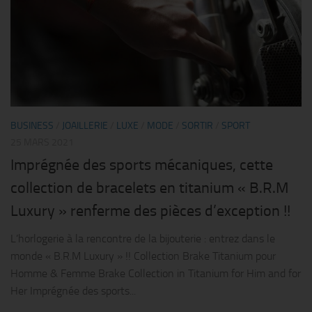
BUSINESS
/
JOAILLERIE
/
LUXE
/
MODE
/
SORTIR
/
SPORT
25 MARS 2021
Imprégnée des sports mécaniques, cette
collection de bracelets en titanium « B.R.M
Luxury » renferme des pièces d’exception !!
L’horlogerie à la rencontre de la bijouterie : entrez dans le
monde « B.R.M Luxury » !! Collection Brake Titanium pour
Homme & Femme Brake Collection in Titanium for Him and for
Her Imprégnée des sports...