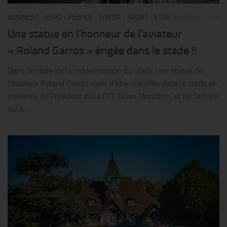
BUSINESS
/
EXPO
/
PEOPLE
/
SORTIR
/
SPORT
/
STAR
24 AVRIL 2021
Une statue en l’honneur de l’aviateur
« Roland Garros » érigée dans le stade !!
Dans le cadre de la modernisation du stade, une statue de
l’aviateur Roland Garros vient d’être installée dans le stade en
présence du Président de la FFT, Gilles Moretton, et de l’artiste
qui a...