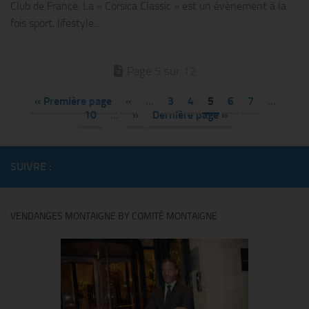
Club de France. La « Corsica Classic » est un évènement à la
fois sport, lifestyle...
Page 5 sur 12
« Première page
«
…
3
4
5
6
7
…
10
…
»
Dernière page »
SUIVRE :
VENDANGES MONTAIGNE BY COMITÉ MONTAIGNE