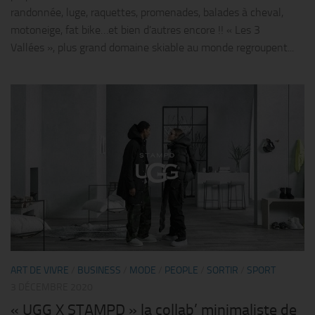
randonnée, luge, raquettes, promenades, balades à cheval,
motoneige, fat bike…et bien d’autres encore !! « Les 3
Vallées », plus grand domaine skiable au monde regroupent...
ART DE VIVRE
/
BUSINESS
/
MODE
/
PEOPLE
/
SORTIR
/
SPORT
3 DÉCEMBRE 2020
« UGG X STAMPD » la collab’ minimaliste de