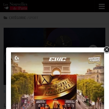
Skip to content
CATÉGORIE :
SPORT
BUSINESS
/
DESIGN
/
MODE
/
PEOPLE
/
SPORT
/
STAR
12 AOÛT 2021
Le « Paris Saint-Germain » x « Prince