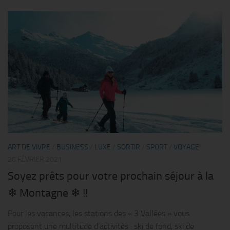
ART DE VIVRE
/
BUSINESS
/
LUXE
/
SORTIR
/
SPORT
/
VOYAGE
26 FÉVRIER 2021
Soyez prêts pour votre prochain séjour à la
❄ Montagne ❄ !!
Pour les vacances, les stations des « 3 Vallées » vous
proposent une multitude d’activités : ski de fond, ski de