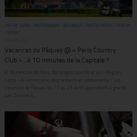
ART DE VIVRE
/
BISTRONOMIE
/
BUSINESS
/
RESTO/HÔTEL
/
SORTIR
/
SPORT
9 AVRIL 2021
Vacances de Pâques @ « Paris Country
Club »…à 1O minutes de la Capitale !!
A 10 minutes de Paris, des stages sportifs et un « English
Camp » à l’américaine, pour enfants et adolescents !! Les
vacances de Pâques (du 12 au 23 avril) approchent à grands
pas. Comme à...