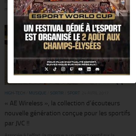
l’honneur sur l’Hippodrome de Saint‐Cloud grâce à une
multitude d’activités en plein...
0
HIGH-TECH
/
MUSIQUE
/
SORTIR
/
SPORT
24 AVRIL 2017
« AE Wireless », la collection d’écouteurs
nouvelle génération conçue pour les sportifs
par JVC !!
Associée à l’effort, la musique a un impact positif sur la