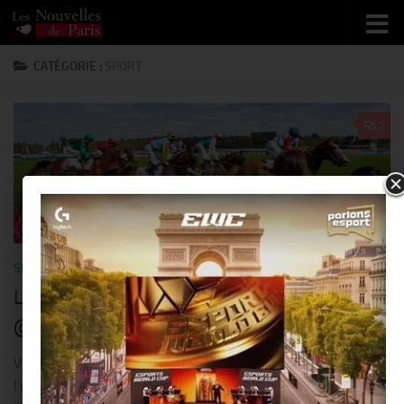
Skip to content
CATÉGORIE :
SPORT
0
SORTIR
/
SPORT
29 AVRIL 2017
Les « Dimanches au Galop » sont de retour
@ l’Hippodrome de Saint-Cloud !!
Venez en famille vivre les plus belles aventures et découvrir
l’univers unique des chevaux. Ce lundi 1er mai, la licorne sera à