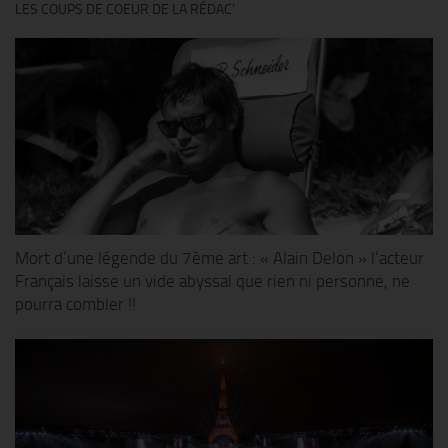
LES COUPS DE COEUR DE LA RÉDAC’
Mort d’une légende du 7ème art : « Alain Delon » l’acteur
Français laisse un vide abyssal que rien ni personne, ne
pourra combler !!