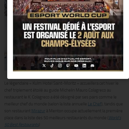
The K by Mauro Colagreco @ Kulm Hotel Saint-Moritz
Le légendaire « Kulm Hotel Saint-Moritz » accueillera cet hiver le
chef triplement étoilé au guide Michelin Mauro Colagreco au
restaurant le K. Colagreco a été désigné par ses pairs comme le
meilleur chef du monde (selon la liste annuelle
Le Chef
), tandis que
son restaurant
Mirazur
à Menton occupe actuellement la première
place dans la liste des 50 meilleurs restaurants du monde (
World’s
50 Best Restaurants
)
.