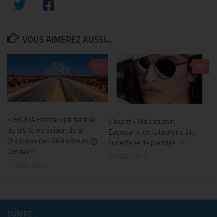
VOUS AIMEREZ AUSSI...
0
0
« ŠKODA France » partenaire
L’esprit « Mauboussin
de la 51ème édition de la
Eyewear », de la Joaillerie à la
Quinzaine des Réalisateurs @
Lunetterie de prestige…!!
Cannes !!
20 MAI 2019
12 MAI 2019
SUIVRE :