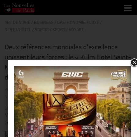
Skip to content
ART DE VIVRE
/
BUSINESS
/
GASTRONOMIE
/
LUXE
/
RESTO/HÔTEL
/
SORTIR
/
SPORT
/
VOYAGE
Deux références mondiales d’excellence
unissent leurs forces : le « Kulm Hotel Saint-
Moritz » en Suisse et « Mauro Colagreco »
de Menton !!
PAR
THIERRY KER
· PUBLIÉ
30 NOVEMBRE 2020
· MIS À JOUR
30
NOVEMBRE 2020
Le légendaire « Kulm Hotel Saint-Moritz » accueillera cet hiver
Mauro Colagreco, 3*** au Guide Michelin au restaurant le K.
Colagreco !!