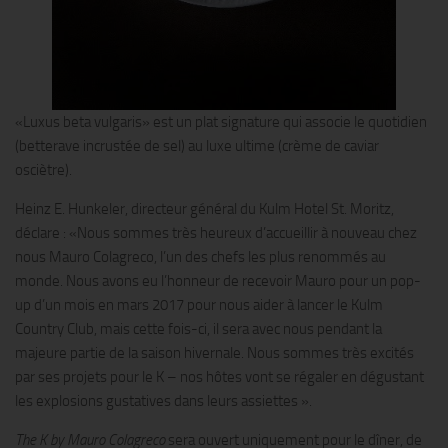
«Luxus beta vulgaris» est un plat signature qui associe le quotidien
(betterave incrustée de sel) au luxe ultime (crème de caviar
osciètre).
Heinz E. Hunkeler, directeur général du Kulm Hotel St. Moritz,
déclare : «Nous sommes très heureux d’accueillir à nouveau chez
nous Mauro Colagreco, l’un des chefs les plus renommés au
monde. Nous avons eu l’honneur de recevoir Mauro pour un pop-
up d’un mois en mars 2017 pour nous aider à lancer le Kulm
Country Club, mais cette fois-ci, il sera avec nous pendant la
majeure partie de la saison hivernale. Nous sommes très excités
par ses projets pour le K – nos hôtes vont se régaler en dégustant
les explosions gustatives dans leurs assiettes ».
The K by Mauro Colagreco
sera ouvert uniquement pour le dîner, de