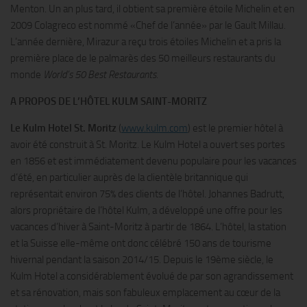
Menton. Un an plus tard, il obtient sa première étoile Michelin et en
2009 Colagreco est nommé «Chef de l’année» par le Gault Millau.
L’année dernière, Mirazur a reçu trois étoiles Michelin et a pris la
première place de le palmarès des 50 meilleurs restaurants du
monde
World’s 50 Best Restaurants
.
A PROPOS DE L’HÔTEL KULM SAINT-MORITZ
Le Kulm Hotel St. Moritz
(
www.kulm.com
) est le premier hôtel à
avoir été construit à St. Moritz. Le Kulm Hotel a ouvert ses portes
en 1856 et est immédiatement devenu populaire pour les vacances
d’été, en particulier auprès de la clientèle britannique qui
représentait environ 75% des clients de l’hôtel. Johannes Badrutt,
alors propriétaire de l’hôtel Kulm, a développé une offre pour les
vacances d’hiver à Saint-Moritz à partir de 1864. L’hôtel, la station
et la Suisse elle-même ont donc célébré 150 ans de tourisme
hivernal pendant la saison 2014/15. Depuis le 19ème siècle, le
Kulm Hotel a considérablement évolué de par son agrandissement
et sa rénovation, mais son fabuleux emplacement au cœur de la