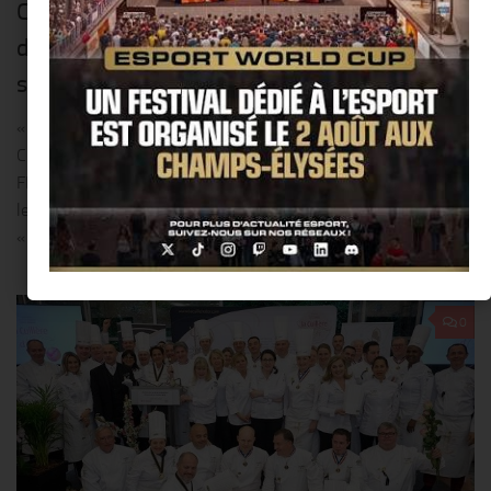
Champagne « Comte de Cheurlin », un Blanc
de Blanc médaillé d’Or : la rencontre du
savoir-faire et du goût !!
« COMTE DE CHEURLIN » EST PLUS QU’UN CHAMPAGNE,
C’EST UNE HISTOIRE, UN SAVOIR ETRE, UN SAVOIR-FAIRE
FRANÇAIS !! NOTRE SAVOIR FAIRE RÉCOMPENSÉ Bien que
le choix de la maison soit de demeurer une marque
« confidentielle »...
0