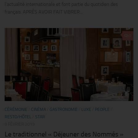
l’actualité internationale et font partie du quotidien des
français. APRÈS AVOIR FAIT VIBRER...
0
CÉRÉMONIE
/
CINÉMA
/
GASTRONOMIE
/
LUXE
/
PEOPLE
/
RESTO/HÔTEL
/
STAR
9 FÉVRIER 2019
Le traditionnel « Déjeuner des Nommés »