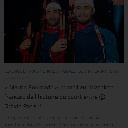
0
CÉRÉMONIE
/
NOUS Y ÉTIONS...
/
PEOPLE
/
SORTIR
/
SPORT
/
STAR
27 MARS 2019
« Martin Fourcade », le meilleur biathlète
français de l’histoire du sport entre @
Grévin Paris !!
Les sportifs de haut niveau ont toujours eu une place
importante dans l’histoire de Grévin car ils sont au coeur de