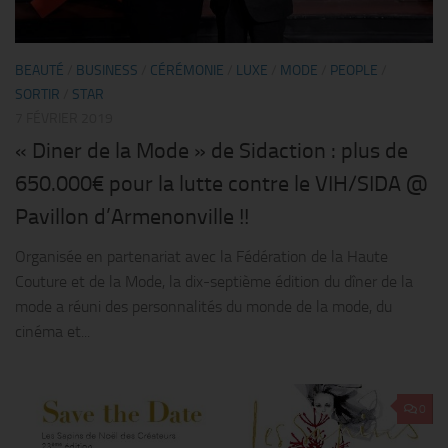
BEAUTÉ
/
BUSINESS
/
CÉRÉMONIE
/
LUXE
/
MODE
/
PEOPLE
/
SORTIR
/
STAR
7 FÉVRIER 2019
« Diner de la Mode » de Sidaction : plus de
650.000€ pour la lutte contre le VIH/SIDA @
Pavillon d’Armenonville !!
Organisée en partenariat avec la Fédération de la Haute
Couture et de la Mode, la dix-septième édition du dîner de la
mode a réuni des personnalités du monde de la mode, du
cinéma et...
0