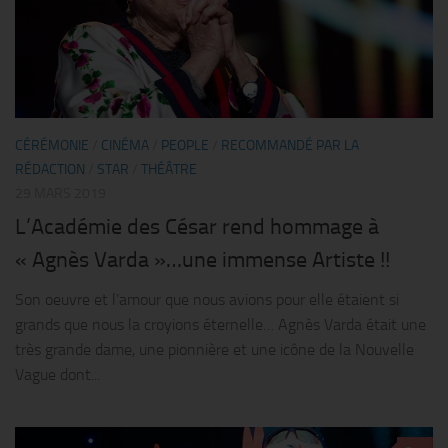
CÉRÉMONIE
/
CINÉMA
/
PEOPLE
/
RECOMMANDÉ PAR LA
RÉDACTION
/
STAR
/
THÉÂTRE
29 MARS 2019
L’Académie des César rend hommage à
« Agnès Varda »…une immense Artiste !!
Son oeuvre et l’amour que nous avions pour elle étaient si
grands que nous la croyions éternelle… Agnès Varda était une
très grande dame, une pionnière et une icône de la Nouvelle
Vague dont...