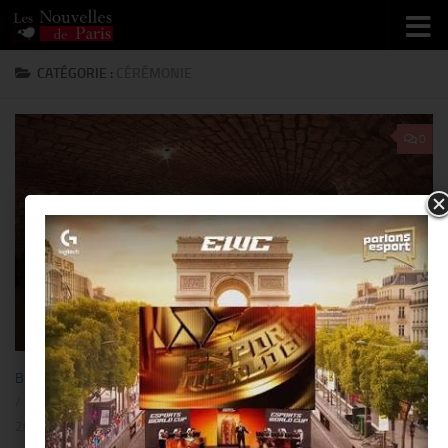
Skip to content
CATÉGORIE :
CÉRÉMONIE
0
BISTRONOMIE
/
BUSINESS
/
CÉRÉMONIE
/
GASTRONOMIE
/
PEOPLE
/
SORTIR
20 AVRIL 2019