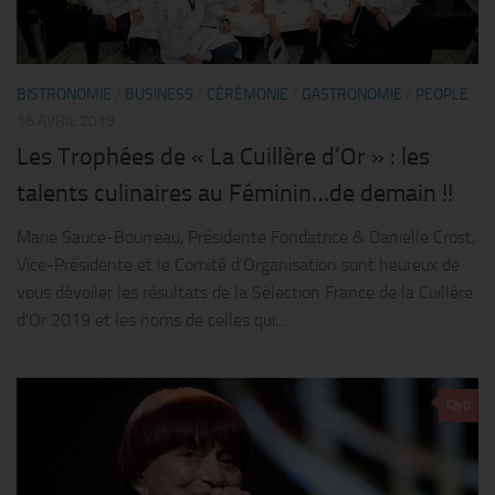
BISTRONOMIE
/
BUSINESS
/
CÉRÉMONIE
/
GASTRONOMIE
/
PEOPLE
16 AVRIL 2019
Les Trophées de « La Cuillère d’Or » : les
talents culinaires au Féminin…de demain !!
Marie Sauce-Bourreau, Présidente Fondatrice & Danielle Crost,
Vice-Présidente et le Comité d’Organisation sont heureux de
vous dévoiler les résultats de la Sélection France de la Cuillère
d’Or 2019 et les noms de celles qui...
0