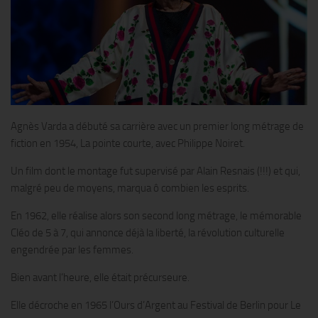
Agnès Varda a débuté sa carrière avec un premier long métrage de
fiction en 1954, La pointe courte, avec Philippe Noiret.
Un film dont le montage fut supervisé par Alain Resnais (!!!) et qui,
malgré peu de moyens, marqua ô combien les esprits.
En 1962, elle réalise alors son second long métrage, le mémorable
Cléo de 5 à 7, qui annonce déjà la liberté, la révolution culturelle
engendrée par les femmes.
Bien avant l’heure, elle était précurseure.
Elle décroche en 1965 l’Ours d’Argent au Festival de Berlin pour Le