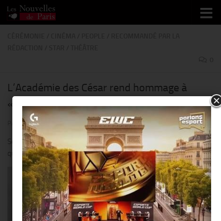
Skip to content
CÉRÉMONIE
/
CINÉMA
/
PEOPLE
/
RECOMMANDÉ PAR LA
RÉDACTION
/
STAR
/
THÉÂTRE
0
L’Académie des César rend hommage à
« Agnès Varda »…une immense Artiste !!
PAR
THIERRY KER
· PUBLIÉ
29 MARS 2019
· MIS À JOUR
29 MARS 2019
Son oeuvre et l’amour que nous avions pour elle étaient si grands
que nous la croyions éternelle…