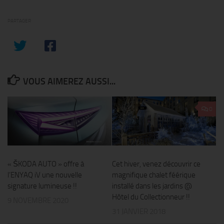
PARTAGER
VOUS AIMEREZ AUSSI...
0
« ŠKODA AUTO » offre à
Cet hiver, venez découvrir ce
l’ENYAQ iV une nouvelle
magnifique chalet féérique
signature lumineuse !!
installé dans les jardins @
Hôtel du Collectionneur !!
9 NOVEMBRE 2020
31 JANVIER 2018