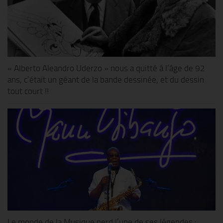
« Alberto Aleandro Uderzo » nous a quitté à l’âge de 92
ans, c’était un géant de la bande dessinée, et du dessin
tout court !!
Le monde de la Musique perd l’une de ses légendes :