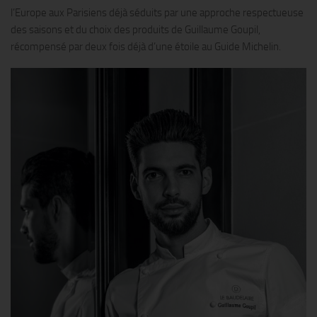
l’Europe aux Parisiens déjà séduits par une approche respectueuse
des saisons et du choix des produits de Guillaume Goupil,
récompensé par deux fois déjà d’une étoile au Guide Michelin.