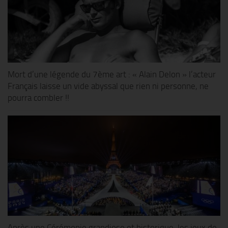
Mort d’une légende du 7ème art : « Alain Delon » l’acteur
Français laisse un vide abyssal que rien ni personne, ne
pourra combler !!
Après une Cérémonie grandiose et historique, les jeux de