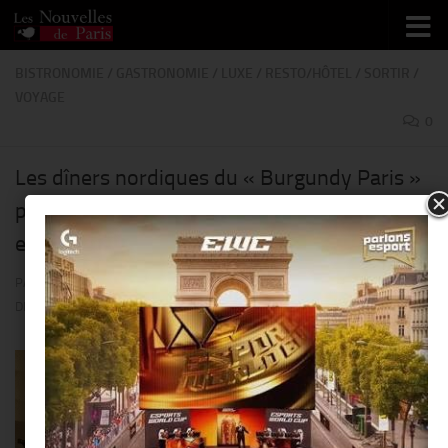
Skip to content
BISTRONOMIE
/
GASTRONOMIE
/
LUXE
/
RESTO/HÔTEL
/
SORTIR
/
VOYAGE
0
Les dîners nordiques du « Burgundy Paris »
proposés par Guillaume Goupil, son Chef
exécutif !!
PAR
THIERRY KER
· PUBLIÉ
19 DÉCEMBRE 2018
· MIS À JOUR
21
DÉCEMBRE 2018