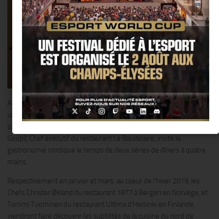
Au « Burgundy Paris », tandis que le patio s’est mué pour l’hiver en
une véritable forêt nordique entre boulots aux troncs blancs et
sapins au tonalités sombres nimbées de mystère, Guillaume
Goupil, Chef exécutif du restaurant Le Baudelaire, invite la
gastronomie nordique le temps de deux séries de dîners à quatre
mains.
Respectivement en janvier et mars, au coeur de l’hiver 2019, les
Chefs Christer Økland du restaurant 1877 à Bergen en Norvège, et
Tommi Tuominen du restaurant Ultima d’Helsinki en Finlande,
viendront faire découvrir les subtilités de la cuisine du nord de