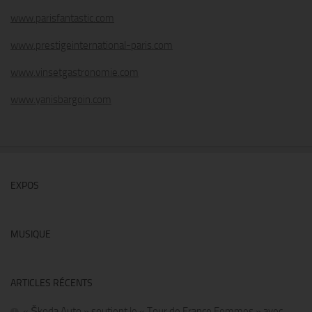
www.parisfantastic.com
www.prestigeinternational-paris.com
www.vinsetgastronomie.com
www.yanisbargoin.com
EXPOS
MUSIQUE
ARTICLES RÉCENTS
« Škoda Auto » soutient le « Tour de France Femmes » avec