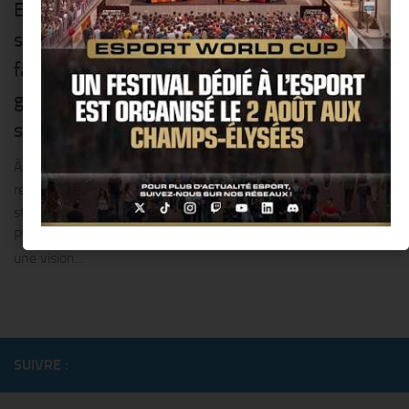
Elle a érigé son hôtel au pied des pistes de
ski, il y a plus de 50 ans @ Courchevel. La
famille Pinturault résiste à l’assaut des
grands groupes internationaux, sur la
station savoyarde !!
À Courchevel, alors que les grands groupes internationaux
redessinent le paysage, une famille résiste au temps et à la
standardisation. Depuis plus de cinquante ans, la Maison
Pinturault construit une hôtellerie indépendante, portée par
une vision...
SUIVRE :