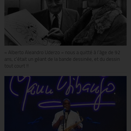
« Alberto Aleandro Uderzo » nous a quitté à l’âge de 92
ans, c’était un géant de la bande dessinée, et du dessin
tout court !!