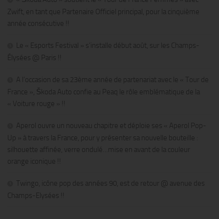
Zwift, en tant que Partenaire Officiel principal, pour la cinquième
année consécutive !!
Le « Esports Festival » s’installe début août, sur les Champs-
Élysées @ Paris !!
A l’occasion de sa 23ème année de partenariat avec le « Tour de
France », Škoda Auto confie au Peaq le rôle emblématique de la
« Voiture rouge » !!
Aperol ouvre un nouveau chapitre et déploie ses « Aperol Pop-
Up » à travers la France, pour y présenter sa nouvelle bouteille :
silhouette affinée, verre ondulé…mise en avant de la couleur
orange iconique !!
Twingo, icône pop des années 90, est de retour @ avenue des
Champs-Elysées !!