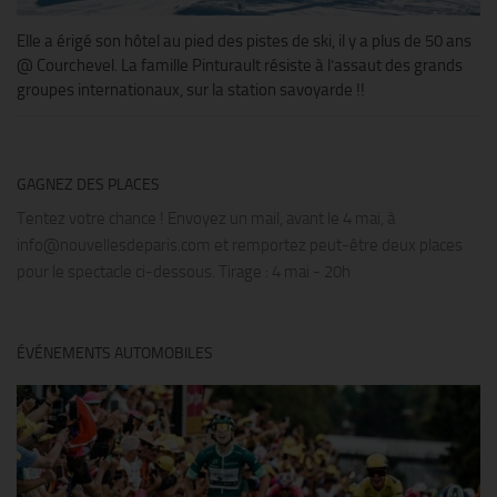
Elle a érigé son hôtel au pied des pistes de ski, il y a plus de 50 ans
@ Courchevel. La famille Pinturault résiste à l’assaut des grands
groupes internationaux, sur la station savoyarde !!
GAGNEZ DES PLACES
Tentez votre chance ! Envoyez un mail, avant le 4 mai, à
info@nouvellesdeparis.com et remportez peut-être deux places
pour le spectacle ci-dessous. Tirage : 4 mai - 20h
ÉVÉNEMENTS AUTOMOBILES