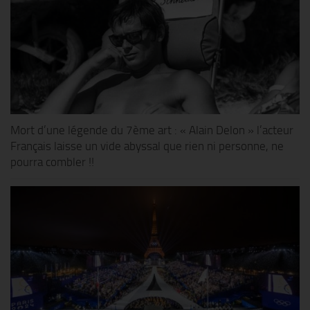
Mort d’une légende du 7ème art : « Alain Delon » l’acteur
Français laisse un vide abyssal que rien ni personne, ne
pourra combler !!