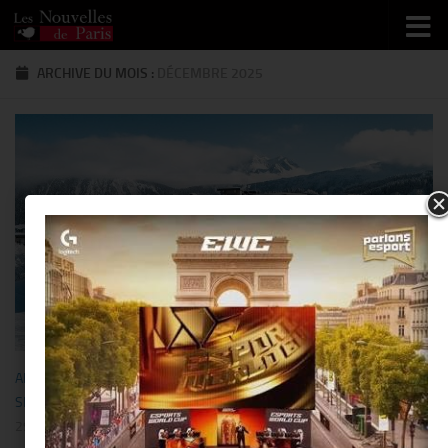
Skip to content
ARCHIVE DU MOIS :
DÉCEMBRE 2025
ART DE VIVRE
/
BUSINESS
/
GASTRONOMIE
/
LUXE
/
RESTO/HÔTEL
/
SPORT
/
VOYAGE
29 DÉCEMBRE 2025