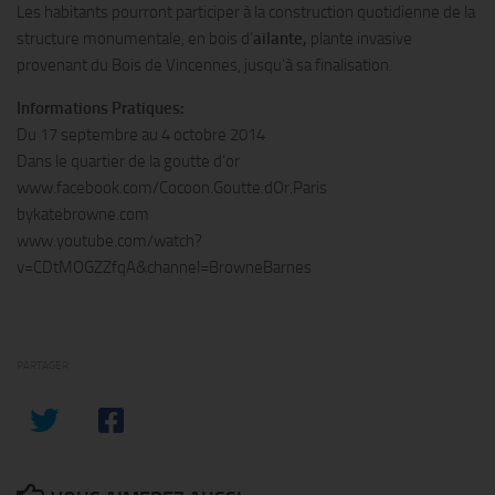
Les habitants pourront participer à la construction quotidienne de la
structure monumentale, en bois d’
ailante,
plante invasive
provenant du Bois de Vincennes, jusqu’à sa finalisation.
Informations Pratiques:
Du 17 septembre au 4 octobre 2014
Dans le quartier de la goutte d’or
www.facebook.com/Cocoon.Goutte.dOr.Paris
bykatebrowne.com
www.youtube.com/watch?
v=CDtMOGZZfqA&channel=BrowneBarnes
PARTAGER