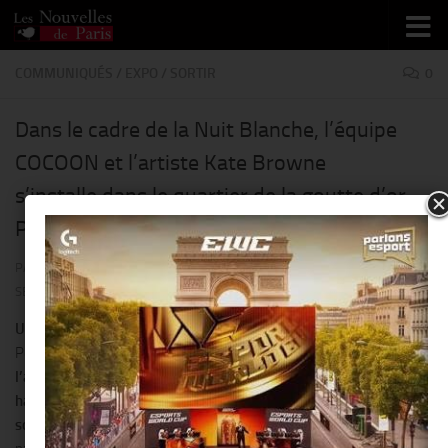
Skip to content
COMMUNIQUÉS
/
EXPO
/
SORTIR
0
Dans le cadre de la Nuit Blanche, l’équipe
COCOON et l’artiste Kate Browne
s’installe dans le quartier de la goutte d’or,
Paris 18ème
PAR
THIERRY KER
· PUBLIÉ
11 SEPTEMBRE 2014
· MIS À JOUR
11
SEPTEMBRE 2014
Une œuvre participative (
400 témoignages d’habitants):
Pour cette nouvelle édition de NUIT BLANCHE, COCOON de
l’artiste new yorkaise Kate Browne,
fait
résonner les voix des
habitants
de la Goutte d’Or et de Seine-Saint-Denis au cœur d’une
sculpture monumentale et éphémère
. Née à travers la