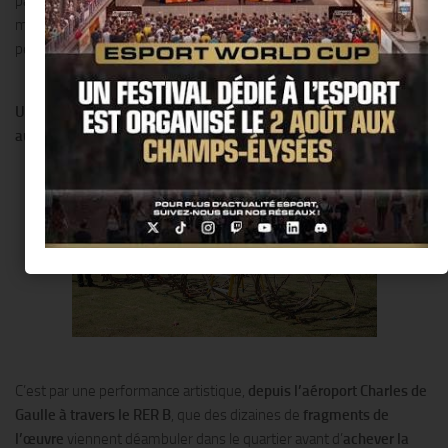
participation de centaines d’habitants, l’installation artistique qui
mêle tour à tour créations plastiques, vidéos, parcours sonore et
performance se déploie
sur troi
s lieux phares
de la Goutte d’Or :
Une œuvre à l’échelle de
la métropole :
De la Seine-Saint-Denis
au Square Léon, Goutte d’Or:
C’est par une performance artistique,
depuis l’aéroport Charles de
Gaulle à travers le RER B
, que des dizaines de
fragments de
l’œuvre
viennent déambuler dans le quartier avant d’
achever la