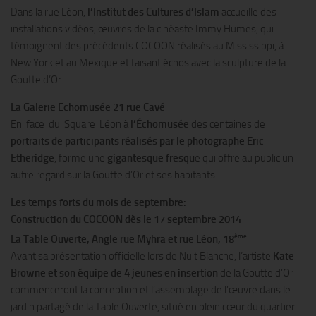
Dans la rue Léon,
l’Institut des Cultures d’Islam
accueille des
installations vidéos, œuvres de la cinéaste Immy Humes, qui
témoignent des précédents COCOON réalisés au Mississippi, à
New York et au Mexique et faisant échos avec la sculpture de la
Goutte d’Or.
La Galerie Echomusée
21 rue Cavé
En face du Square Léon à
l’Échomusée
des centaines de
portraits de participants réalisés par le photographe Eric
Etheridge
, forme une
gigantesque fresqu
e qui offre au public un
autre regard sur la Goutte d’Or et ses habitants.
Les temps forts du mois de septembre:
Construction du COCOON dès le 17 septembre 2014
ème
La Table Ouverte,
Angle rue Myhra et rue Léon, 18
Avant sa présentation officielle lors de Nuit Blanche, l’artiste
Kate
Browne et son équipe de
4 jeunes en insertion
de la Goutte d’Or
commenceront la conception et l’assemblage de l’œuvre dans le
jardin partagé de la Table Ouverte, situé en plein cœur du quartier.