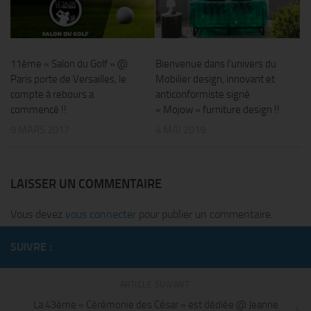
11ème « Salon du Golf » @
Bienvenue dans l’univers du
Paris porte de Versailles, le
Mobilier design, innovant et
compte à rebours a
anticonformiste signé
commencé !!
« Mojow » furniture design !!
9 MARS 2017
4 MAI 2019
LAISSER UN COMMENTAIRE
Vous devez
vous connecter
pour publier un commentaire.
SUIVRE :
ARTICLE SUIVANT
La 43ème « Cérémonie des César » est dédiée @ Jeanne