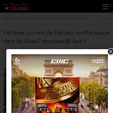
Skip to content
BISTRONOMIE
/
MUSIQUE
/
SORTIR
/
SPORT
/
VOYAGE
0
Cet hiver, un vent de fraîcheur souffle jusque
dans les Alpes Françaises @ Vars !!
PAR
THIERRY KER
· PUBLIÉ
23 FÉVRIER 2018
· MIS À JOUR
25 FÉVRIER
2018