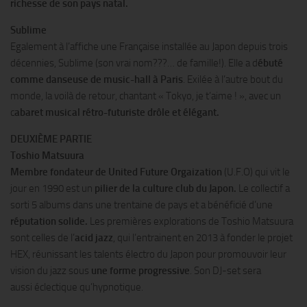
richesse de son pays natal.
Sublime
Egalement à l’affiche une Française installée au Japon depuis trois
décennies, Sublime (son vrai nom???… de famille!). Elle a d
ébuté
comme danseuse de music-hall à Paris
. Exilée à l’autre bout du
monde, la voilà de retour, chantant « Tokyo, je t’aime ! », avec un
c
abaret musical rétro-futuriste drôle et élégant.
DEUXIÈME PARTIE
Toshio Matsuura
Membre fondateur de United Future Orgaization
(U.F.O) qui vit le
jour en 1990 est un
pilier de la culture club du Japon.
Le collectif a
sorti 5 albums dans une trentaine de pays et a bénéficié d’une
réputation solide.
Les premières explorations de Toshio Matsuura
sont celles de l’
acid jazz
, qui l’entrainent en 2013 à fonder le projet
HEX, réunissant les talents électro du Japon pour promouvoir leur
vision du jazz sous
une forme progressive
. Son DJ-set sera
aussi éclectique qu’hypnotique.