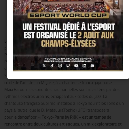
Le fameux défricheur de talents musicaux Rémy Kolpa Kopoul
propose
un focus des sons neufs sur la diagonale Tokyo-
Paris
. Grâce à ses connexions artistiques, le CENTQUATRE-
PARIS met
à l’honneur la musique du Japon et invite des talents
vivant entre ici et là-bas.
Entre notre douce France et le pays du
Soleil Levant, les ponts sont plus nombreux et riches que l’on ne le
croit : de l’artiste Jun Miyake, à la chanteuse franco-japonaise
Maïa Barouh, les sonorités traditionnelles sont revisitées par des
rythmes électros urbains, échappant aux codes du jazz. La
chanteuse française Sublime, installée à Tokyo nourrit les liens d’un
pays à l’autre, que le DJ MatsuuraToshio (UFO) transposera
pour le dancefloor.
« Tokyo-Paris by RKK » est un temps de
rencontre entre deux cultures artistiques, un mix exploratoire et