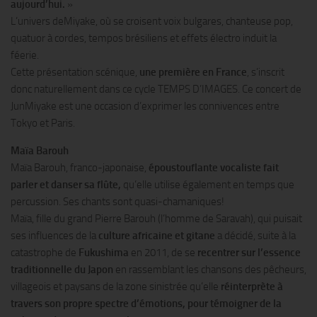
aujourd’hui.
»
L’univers deMiyake, où se croisent voix bulgares, chanteuse pop,
quatuor à cordes, tempos brésiliens et effets électro induit la
féerie.
Cette présentation scénique,
une première en France
, s’inscrit
donc naturellement dans ce cycle TEMPS D’IMAGES. Ce concert de
JunMiyake est une occasion d’exprimer les connivences entre
Tokyo et Paris.
Maïa Barouh
Maïa Barouh, franco-japonaise,
époustouflante vocaliste fait
parler et danser sa flûte,
qu’elle utilise également en temps que
percussion. Ses chants sont quasi-chamaniques!
Maïa, fille du grand Pierre Barouh (l’homme de Saravah), qui puisait
ses influences de la
culture africaine et gitane
a décidé, suite à la
catastrophe de
Fukushima
en 2011, de se
recentrer sur l’essence
traditionnelle du Japon
en rassemblant les chansons des pêcheurs,
villageois et paysans de la zone sinistrée qu’elle
réinterprète à
travers son propre spectre d’émotions, pour témoigner de la