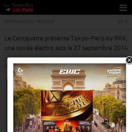
Skip to content
COMMUNIQUÉS
/
MUSIQUE
0
Le Centquatre présente Tokyo-Paris by RKK,
une soirée électro Jazz le 27 septembre 2014
PAR
THIERRY KER
· PUBLIÉ
15 SEPTEMBRE 2014
· MIS À JOUR
15
SEPTEMBRE 2014