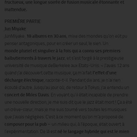
fructueux, une longue soirée de fusion musicale étonnante et
inattendue.
PREMIÈRE PARTIE
Jun Miyake
JunMiyake.
18 albums en 30 ans
, mixe des mondes qu’on eût pu
penser antagoniques, pour en créer un seul, le sien. Un
monde pluriel et singulier à la fois qui a connu ses premiers
balbutiements à travers le jazz
, et s’est forgé à la prestigieuse
université de musique deBerkelee aux Etats-Unis. « J’avais 12 ans
quand j’ai découvert cette musique, ça m’a fait
l’effet d’une
décharge électrique
, raconte-t-il. Pendant dix ans, je n’ai rien
écouté d’autre. Jusqu’au jour où, de retour à Tokyo, j’ai entendu un
concert de Miles Davis
. En voyant qu’il était incapable de prendre
une nouvelle direction, je me suis dit que le jazz était mort ! Ça a été
un crève-cœur, mais je me suis tourné vers toutes les musiques
que j’avais négligées. C’est à ce moment qu’on m’a proposé de
composer pour la pub
– un milieu qui, à l’époque, était ouvert à
l’expérimentation. De là est
né le langage hybride qui est le mien