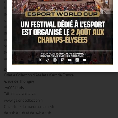
contenant. Ils interrogent sa nature, son usage et sa destination
tout en dévoilant ses contradictions. Où se situe la valeur utilitaire
de l’objet ? À quel instant envisage-t-on un contenant au-delà de
sa fonction, comme objet de contemplation ? Perd-t-il son rôle
utilitaire dès lors qu’il devient sujet ? Multiplicité des formes,
diversité des matériaux… À travers une sélection d’œuvres
éclectiques et étonnantes, l’exposition, qui dure
jusqu’au 5
septembre
, évoque l’ambiguïté du visible et bouleverse notre
perception d’objets pourtant si familiers. L’œuvre-objet devient ici
un prétexte à l’irruption du rêve et de la poésie dans la réalité.
Informations pratiques :
Galerie Collection d’Ateliers d’Art de France
4, rue de Thorigny
75003 Paris
Tél : 01 42 78 67 74
www.galeriecollection.fr
Ouverture du mardi au samedi
de 11h à 13h et de 14h à 19h