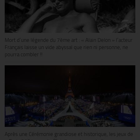
Mort d’une légende du 7ème art : « Alain Delon » l’acteur
Français laisse un vide abyssal que rien ni personne, ne
pourra combler !!
Après une Cérémonie grandiose et historique, les jeux de