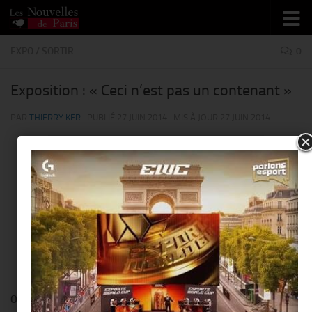
Skip to content
EXPO
/
SORTIR
0
Exposition : « Ceci n’est pas un contenant »
PAR
THIERRY KER
· PUBLIÉ
27 JUIN 2014
· MIS À JOUR
27 JUIN 2014
© Marie Heele-Decoster
Onze artistes
de la matière appréhendent la question du