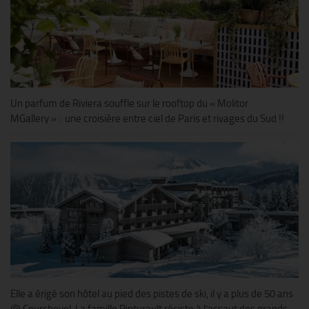
Un parfum de Riviera souffle sur le rooftop du « Molitor
MGallery » : une croisière entre ciel de Paris et rivages du Sud !!
Elle a érigé son hôtel au pied des pistes de ski, il y a plus de 50 ans
@ Courchevel. La famille Pinturault résiste à l’assaut des grands