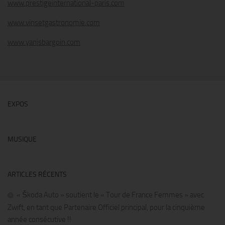
www.prestigeinternational-paris.com
www.vinsetgastronomie.com
www.yanisbargoin.com
EXPOS
MUSIQUE
ARTICLES RÉCENTS
« Škoda Auto » soutient le « Tour de France Femmes » avec
Zwift, en tant que Partenaire Officiel principal, pour la cinquième
année consécutive !!