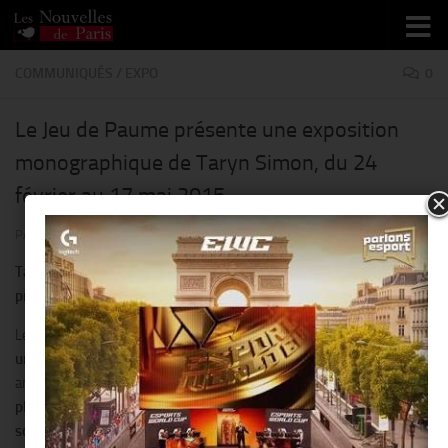
Skip to content
COMMUNIQUÉS
/
EXPO
0
Le Jeu de Paume présente une exposition
monographique de Taryn Simon, du 24
février au 17 mai 2015
PAR
THIERRY KER
·
5 JANVIER 2015
Taryn Simon: Vues arrière, nébuleuse stellaire et le bureau de la
propagande extérieure
Le Jeu de Paume est la
première institution parisienne à recevoir
une exposition monographique de Taryn Simon
. Artiste
américaine (née à New York en 1975), Taryn Simon investit, depuis
plus de dix ans
, des champs aussi divers que la
politique, les
sciences, la génétique, la sécurité, l’éthique, la généalogie, la