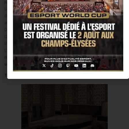
justice…
Le Jeu de Paume présente
cinq séries emblématiques
du travail
de l’artiste : The Innocents (2002), An American Index of the Hidden
and Unfamiliar (2007), Contraband (2010), A Living Man Declared
Dead and Other Chapters (2009-2012), The Picture Collection
(2013) ainsi que trois vidéos : Exploding Warhead (2007), The
Innocents (2003) et Cutaways (2012).
L’occasion pour le public de découvrir la
démarche singulière et
méticuleuse
de cette artiste aujourd’hui
incontournable sur la
scène internationale.
The Innocents: