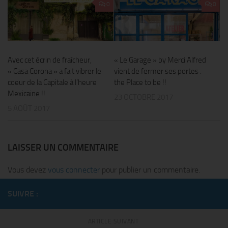
0
0
Avec cet écrin de fraîcheur,
« Le Garage » by Merci Alfred
« Casa Corona » a fait vibrer le
vient de fermer ses portes :
coeur de la Capitale à l’heure
the Place to be !!
Mexicaine !!
23 OCTOBRE 2017
5 AOÛT 2017
LAISSER UN COMMENTAIRE
Vous devez
vous connecter
pour publier un commentaire.
SUIVRE :
ARTICLE SUIVANT