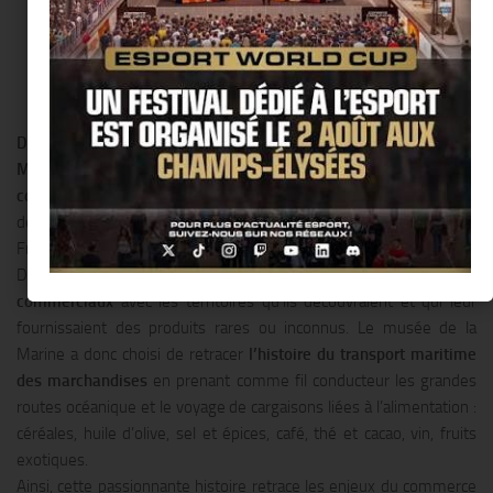
Du 15 octobre 2014 au 28 juin 2015
, le
musée national de la
Marine
présente sa nouvelle exposition :
« De l’amphore au
conteneur, 2 000 ans de commerce maritime »
, une invitation à
découvrir l’extraordinaire aventure de la marine de commerce en
France, sa richesse historique et son actualité.
De tout temps, les occidentaux ont développé des
échanges
commerciaux
avec les territoires qu’ils découvraient et qui leur
fournissaient des produits rares ou inconnus. Le musée de la
Marine a donc choisi de retracer
l’histoire du transport maritime
des marchandises
en prenant comme fil conducteur les grandes
routes océanique et le voyage de cargaisons liées à l’alimentation :
céréales, huile d’olive, sel et épices, café, thé et cacao, vin, fruits
exotiques.
Ainsi, cette passionnante histoire retrace les enjeux du commerce