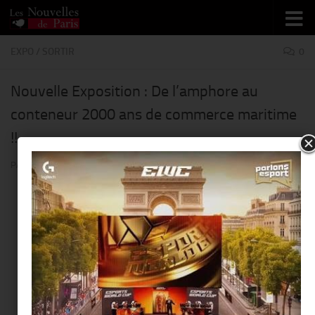
Skip to content
EXPO
/
SORTIR
0
Nouvelle Exposition : De l’amphore au
conteneur 2000 ans de commerce maritime
!!
PAR
THIERRY KER
· PUBLIÉ
27 JUIN 2014
· MIS À JOUR
27 JUIN 2014