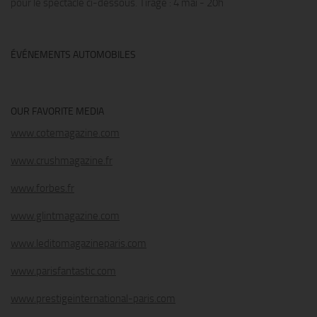
pour le spectacle ci-dessous. Tirage : 4 mai - 20h
ÉVÉNEMENTS AUTOMOBILES
OUR FAVORITE MEDIA
www.cotemagazine.com
www.crushmagazine.fr
www.forbes.fr
www.glintmagazine.com
www.leditomagazineparis.com
www.parisfantastic.com
www.prestigeinternational-paris.com