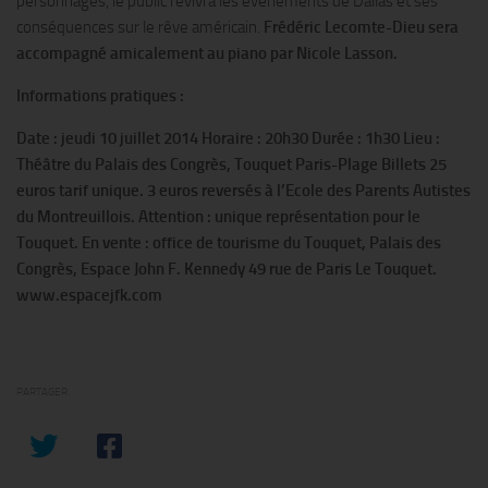
personnages, le public revivra les événements de Dallas et ses
conséquences sur le rêve américain.
Frédéric Lecomte-Dieu sera
accompagné amicalement au piano par Nicole Lasson.
Informations pratiques :
Date : jeudi 10 juillet 2014
Horaire : 20h30
Durée : 1h30
Lieu :
Théâtre du Palais des Congrès, Touquet
Paris-Plage
Billets 25
euros tarif unique. 3 euros reversés à l’Ecole des
Parents Autistes
du Montreuillois. Attention : unique
représentation pour le
Touquet.
En vente : office de tourisme du Touquet, Palais des
Congrès,
Espace John F. Kennedy 49 rue de Paris Le Touquet.
www.espacejfk.com
PARTAGER