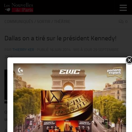
Skip to content
COMMUNIQUÉS
/
SORTIR
/
THÉÂTRE
0
Dallas on a tiré sur le président Kennedy!
PAR
THIERRY KER
· PUBLIÉ
16 JUIN 2014
· MIS À JOUR
29 SEPTEMBRE
2014
One man show par Frédéric Lecomte-Dieu.
Représentation
unique le 10 juillet 2014 au Palais des Congrès du Touquet.
Alors que son exposition ELLE S’APPELAIT JACKIE ! est