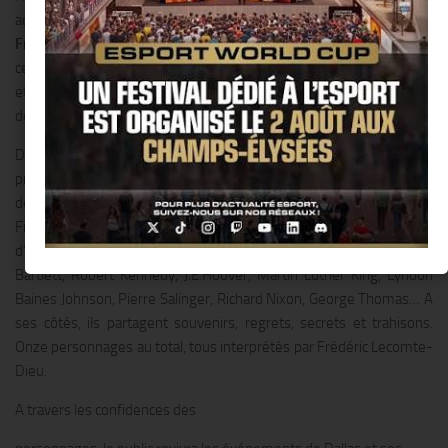
actuellement présentée dans la station du Touquet Paris-Plage,
Frédéric Lecomte-Dieu
, biographe de la famille Kennedy, livre dans
ce one man show unique les témoignages émouvants, saisissants
et historiques de ceux qui ont vécu les 1033 jours de la présidence
de John Fitzgerald Kennedy.
Dans la nuit du 22 au 23 novembre 1963, le cercueil du 35ème
président des Etats-Unis d’Amérique est disposé dans le salon Est
de la Maison Blanche. Gardé par les Marines, le corps de John
Fitzgerald Kennedy reçoit la bénédiction d’un prêtre puis la visite
d’intimes et de collaborateurs. Parmi eux : Lem Billings, Charles
Bartlett, Robert Kennedy, J.E.Hoover, Martin Luther King, Lyndon
Baines Johnson, Pierre Salinger, Richard Nixon, George Thomas… A
ses côtés, ils partagent souvenirs, regrets, secrets et trahisons.
Onze personnages au total, tous interprétés par Frédéric Lecomte-
Dieu.
A travers les confidences des