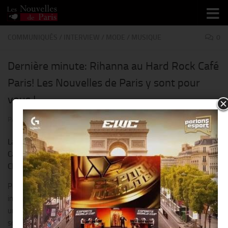
Skip to content
COMMUNIQUÉS
/
INTERVIEW
/
MODE
/
MUSIQUE
0
Dernière minute: Rihanna au Hard Rock Café
Paris! Les Nouvelles de Paris y sont pour
vous !
PAR
THIERRY KER
· PUBLIÉ
5 JUIN 2014
· MIS À JOUR
6 JUIN 2014
La star présentait un nouveau T-shirt à son effigie au Hard Rock
Café Paris qui lui offre 200.000 dollars pour son association « The
Clara Lionel Foundation », en hommage à ses grands-parents.
Pour sa venue dans la capitale française, la star de renommée
internationale avait donné rendez-vous à la presse à 11h mais c’est
un peu avant 14h30 qu’elle a fait son apparition devant une
soixantaine de médias français. La chanteuse est arrivée, radieuse