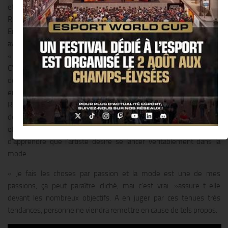
et pétillante, dans une sexy tenue de cuire. Souriante, décontractée,
Rihanna s’est prêtée volontiers au jeu de la conférence de presse.
En effet, la star américaine a accepté cette première coopération
avec Hard Rock International pour promouvoir son association
« The Clara Lionel Foundation » qui lui tient particulièrement à cœur.
C’est dans ce cadre qu’elle a dévoilé un T-shirt en édition limitée, au
design travaillé, dont les bénéfices de ventes seront reversés
entièrement à l’association. C’est avec un plaisir non dissimulé que
Rihanna a répondu aux journalistes sur sa fondation et la création
de ce vêtement. La diva a également donné au Hard Rock des
effets personnels qu’elle a sélectionnés. Les fans seront ravis
d’apprendre que l’artiste désire se lancer véritablement dans la
mode.
« Je fais les choses par passion et la mode est une de mes
passions, ça peut paraître cliché, mai c’est vrai. »assure-t-elle
devant les nombreux objectifs. A en juger par ces tenues très
tendances, personne ne viendra remettre en cause de tels propos.