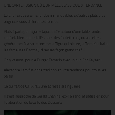
UNE CARTE FUSION OÙ L’ON MÈLE CLASSIQUE & TENDANCE
Le Chef a réussi à marier des inmanquables à d’autres plats plus
originaux sous différentes formes.
Plats à partager façon « tapas thaï » autour d’une table ronde,
confortablement installés dans des fauteils cosy ou assiettes
généreuses à la carte comme le Tigre qui pleure, le Tom Kha Kai ou
les fameuses Padthaï, ici revues façon grand chef !!
On y va aussi pour le Burger Tamarin avec un bun Eric Kayser !!
Alexandre Lam fusionne tradition et ultra tendance pour tous les
palais.
Ce qui fait de C.H.A.N.G une adresse si singulière.
Il s’est rapproché de Gérald Chahine, ex-Ferrandi et pâtissier, pour
l’élaboration de la carte des Desserts.