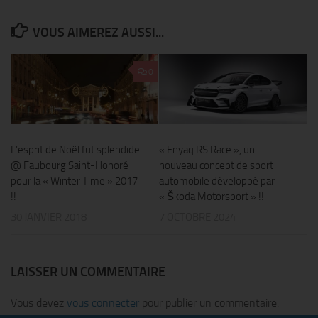
VOUS AIMEREZ AUSSI...
0
L’esprit de Noël fut splendide
« Enyaq RS Race », un
@ Faubourg Saint-Honoré
nouveau concept de sport
pour la « Winter Time » 2017
automobile développé par
!!
« Škoda Motorsport » !!
30 JANVIER 2018
7 OCTOBRE 2024
LAISSER UN COMMENTAIRE
Vous devez
vous connecter
pour publier un commentaire.