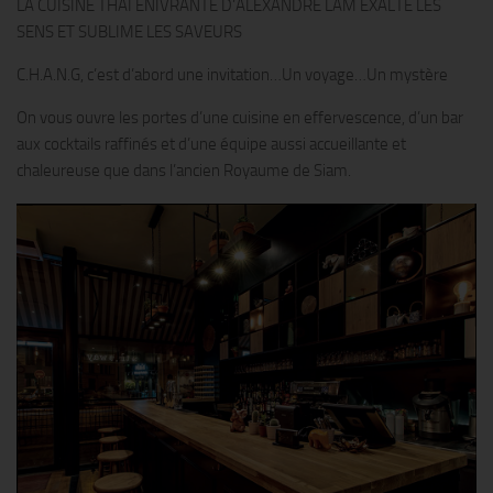
LA CUISINE THAÏ ENIVRANTE D’ALEXANDRE LAM EXALTE LES
SENS ET SUBLIME LES SAVEURS
C.H.A.N.G, c’est d’abord une invitation…Un voyage…Un mystère
On vous ouvre les portes d’une cuisine en effervescence, d’un bar
aux cocktails raffinés et d’une équipe aussi accueillante et
chaleureuse que dans l’ancien Royaume de Siam.