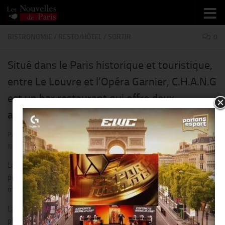
Skip to content
BISTRONOMIE
/
RESTO/HÔTEL
/
SORTIR
0
Situé dans le Paris historique et touristique,
entre Le Louvre et l’Opéra Garnier, C.H.A.N.G
est un bar restaurant qui offre deux
atmosphères !!
PAR
THIERRY KER
· PUBLIÉ
17 NOVEMBRE 2018
· MIS À JOUR
28
NOVEMBRE 2018
Le rez-de-chaussée sur rue au décor moderne et branché est
ponctué d’un bar finement pensé pour déguster les cocktails
maison.
La jolie salle intime du sous-sol offre un vrai cocoon cosy où l’on se
plait à admirer le spectable des chefs en cuisine !!