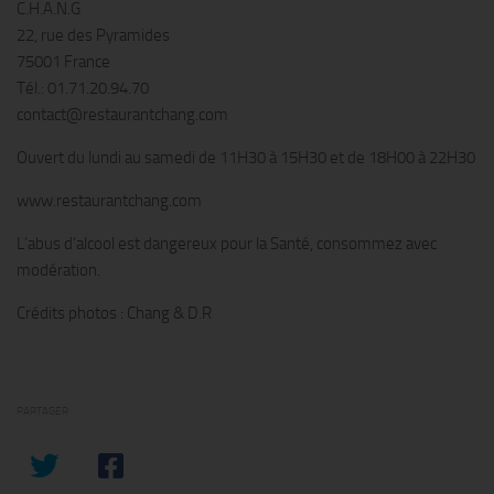
C.H.A.N.G
22, rue des Pyramides
75001 France
Tél.: 01.71.20.94.70
contact@restaurantchang.com
Ouvert du lundi au samedi de 11H30 à 15H30 et de 18H00 à 22H30
www.restaurantchang.com
L’abus d’alcool est dangereux pour la Santé, consommez avec
modération.
Crédits photos : Chang & D.R
PARTAGER