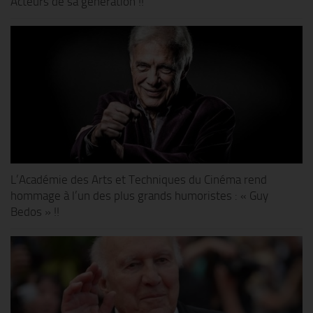
Acteurs de sa génération !!
L’Académie des Arts et Techniques du Cinéma rend
hommage à l’un des plus grands humoristes : « Guy
Bedos » !!