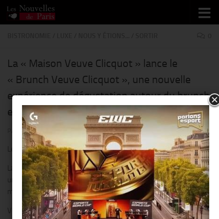
Skip to content
BISTRONOMIE
/
LUXE
/
NOUS Y ÉTIONS...
/
SORTIR
0
La « Maison Veuve Clicquot » lance le
« Brunch Veuve Clicquot », une nouvelle
expérience de dégustation autour du brunch
et de la mixologie !!
PAR
THIERRY KER
· PUBLIÉ
12 JUIN 2017
· MIS À JOUR
10 AOÛT 2017
Le « Brunch Veuve Clicquot » : une expérience culinaire inédite !!
La « Maison Veuve Clicquot » lance le « Brunch Veuve Clicquot »,
une nouvelle expérience de dégustation autour du brunch et de la
mixologie.
Venez profiter d’un moment agréable et original dans des lieux