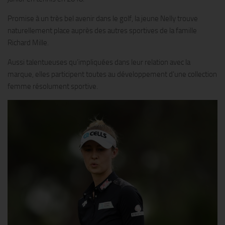
Promise à un très bel avenir dans le golf, la jeune Nelly trouve
naturellement place auprès des autres sportives de la famille
Richard Mille.
Aussi talentueuses qu’impliquées dans leur relation avec la
marque, elles participent toutes au développement d’une collection
femme résolument sportive.