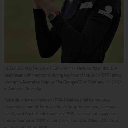
ADELAIDE, AUSTRALIA – FEBRUARY 17: Nelly Korda of the USA
celebrates with the trophy during day four of the 2019 ISPS Handa
Women’s Australian Open at The Grange GC on February 17, 2019
in Adelaide, Australia.
Cette deuxième victoire en LPGA à Adélaïde fait de nouveau
résonner le nom de Korda en Australie après son père, vainqueur
de l’Open d’Australie de tennis en 1998, sa soeur qui a gagné ce
même tournoi en 2012, et son frère, lauréat de l’Open d’Australie
junior en tennis en 2018.