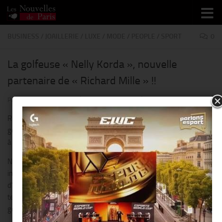
Skip to content
BUSINESS
/
JOAILLERIE
/
LUXE
/
MODE
/
PEOPLE
/
SPORT
0
La golfeuse « Nelly Korda », nouvelle
partenaire de « Richard Mille » !!
PAR
THIERRY KER
· PUBLIÉ
7 JUILLET 2019
· MIS À JOUR
21 JUILLET 2019
Richard Mille est heureux d’accueillir et de féliciter la toute jeune
golfeuse Américaine, Nelly Korda, victorieuse de l’Open d’Australie
à Adélaïde.
Nelly Korda, 20 ans, ne déroge pas à l’histoire familiale
indissolublement liée au sport : ses parents, Petr et Regina sont
d’anciens joueurs de tennis internationaux, son frère Sebastian est
tennisman professionnel et sa soeur Jessica est également
golfeuse.