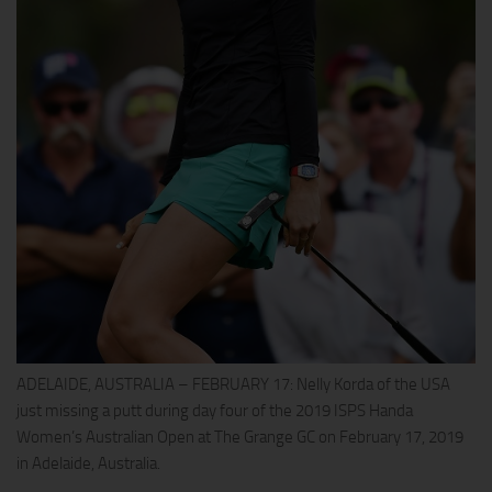
ADELAIDE, AUSTRALIA – FEBRUARY 17: Nelly Korda of the USA
just missing a putt during day four of the 2019 ISPS Handa
Women’s Australian Open at The Grange GC on February 17, 2019
in Adelaide, Australia.