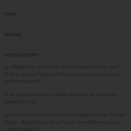
EXPOS
MUSIQUE
ARTICLES RÉCENTS
« Škoda Auto » soutient le « Tour de France Femmes » avec
Zwift, en tant que Partenaire Officiel principal, pour la cinquième
année consécutive !!
Le « Esports Festival » s’installe début août, sur les Champs-
Élysées @ Paris !!
A l’occasion de sa 23ème année de partenariat avec le « Tour de
France », Škoda Auto confie au Peaq le rôle emblématique de la
« Voiture rouge » !!