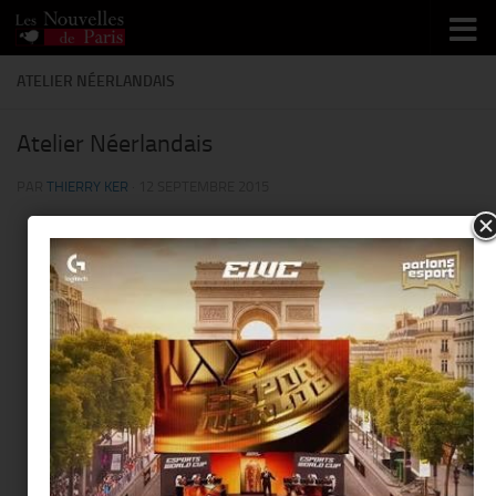
Skip to content
ATELIER NÉERLANDAIS
Atelier Néerlandais
PAR
THIERRY KER
·
12 SEPTEMBRE 2015
This page can't load Google Maps correctly.
Atelier Néerlandais
Do you own this website?
OK
121 rue de Lille - Paris
Événements