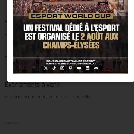
Adresse
121 rue de Lille
Paris
75007
France
Événements à venir
<li>Aucun événement à cet emplacement</li>
PARTAGER