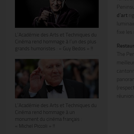
Peninsu
d’art
ri
luminai
fixe le
L’Académie des Arts et Techniques du
Cinéma rend hommage à l’un des plus
Restaur
grands humoristes : « Guy Bedos » !!
The Pen
meilleu
cantonna
panoram
(respec
réunion
L’Académie des Arts et Techniques du
Cinéma rend hommage à un
monument du cinéma français :
« Michel Piccoli » !!