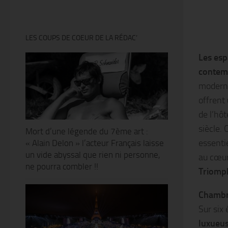
LES COUPS DE COEUR DE LA RÉDAC’
Les esp
contem
modernes
offrent
de l’hô
siècle.
Mort d’une légende du 7ème art :
essentie
« Alain Delon » l’acteur Français laisse
un vide abyssal que rien ni personne,
au cœur
ne pourra combler !!
Triomph
Chambre
Sur six
luxueu