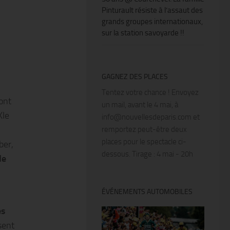
Pinturault résiste à l’assaut des
grands groupes internationaux,
sur la station savoyarde !!
GAGNEZ DES PLACES
Tentez votre chance ! Envoyez
ont
un mail, avant le 4 mai, à
XIe
info@nouvellesdeparis.com et
remportez peut-être deux
places pour le spectacle ci-
ber,
dessous. Tirage : 4 mai - 20h
de
ÉVÉNEMENTS AUTOMOBILES
es
sent