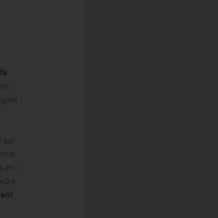
de
er.
légant
 sur
venue
es en-
outre
ent