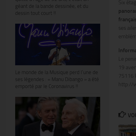
Six étag
géant de la bande dessinée, et du
panora
dessin tout court !!
françai
ses ail
embléma
Informa
Le peni
19 aven
Le monde de la Musique perd l’une de
75116 
ses légendes : « Manu Dibango » a été
http:/
emporté par le Coronavirus !!
VOU