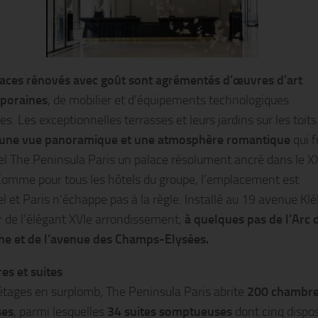
aces rénovés avec goût sont agrémentés d’œuvres d’art
poraines
, de mobilier et d’équipements technologiques
. Les exceptionnelles terrasses et leurs jardins sur les toits
une vue panoramique et une atmosphère romantique
qui f
tel The Peninsula Paris un palace résolument ancré dans le X
 Comme pour tous les hôtels du groupe, l’emplacement est
l et Paris n’échappe pas à la règle. Installé au 19 avenue Klé
 de l’élégant XVIe arrondissement,
à quelques pas de l’Arc 
e et de l’avenue des Champs-Elysées.
s et suites
 étages en surplomb, The Peninsula Paris abrite
200 chambr
ses
, parmi lesquelles
34 suites somptueuses
dont cinq dispo