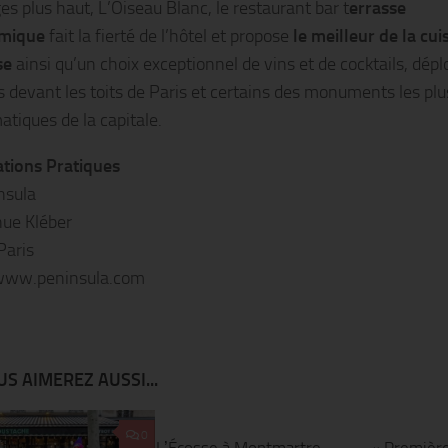
es plus haut, L’Oiseau Blanc, le restaurant bar t
errasse
mique
fait la fierté de l’hôtel et propose
le meilleur de la cui
se
ainsi qu’un choix exceptionnel de vins et de cocktails, dépl
es devant les toits de Paris et certains des monuments les plu
tiques de la capitale.
tions Pratiques
nsula
ue Kléber
Paris
/www.peninsula.com
S AIMEREZ AUSSI...
0
0
LʼÉcosse à Montmartre
« Première