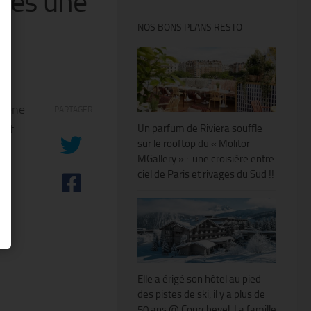
rès une
NOS BONS PLANS RESTO
scène
PARTAGER
 et
Un parfum de Riviera souffle
sur le rooftop du « Molitor
e
MGallery » : une croisière entre
ciel de Paris et rivages du Sud !!
a
Elle a érigé son hôtel au pied
des pistes de ski, il y a plus de
50 ans @ Courchevel. La famille