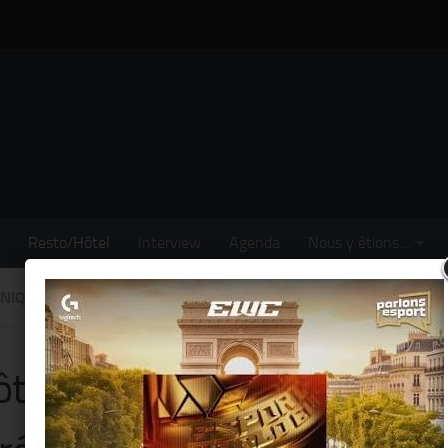
Resto/Hôtel
Interview
Agenda
Nous y étions…
NIQUÉS
/
RESTO/HÔTEL
ôtel « The Peninsula » fait 