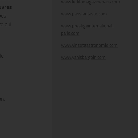
www.leditomagazineparis.com
uvres
www.parisfantastic.com
bes
te qui
www.prestigeinternational-
paris.com
www.vinsetgastronomie.com
le
www.yanisbargoin.com
on.