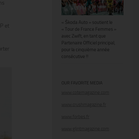
ns
« Škoda Auto » soutient le
P et
« Tour de France Femmes »
avec Zwift, en tant que
Partenaire Officiel principal,
orter
pour la cinquième année
consécutive !!
OUR FAVORITE MEDIA
www.cotemagazine.com
www.crushmagazine.fr
www.forbes.fr
www.glintmagazine.com