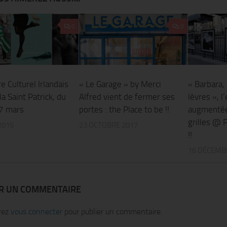
0
0
e Culturel Irlandais
« Le Garage » by Merci
« Barbara,
la Saint Patrick, du
Alfred vient de fermer ses
lèvres », l
7 mars
portes : the Place to be !!
augmentée 
grilles @ 
2015
23 OCTOBRE 2017
!!
16 DÉCEMB
ER UN COMMENTAIRE
vez
vous connecter
pour publier un commentaire.