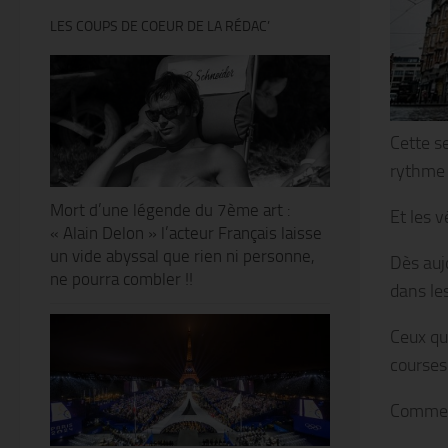
LES COUPS DE COEUR DE LA RÉDAC’
Cette s
rythme 
Mort d’une légende du 7ème art :
Et les v
« Alain Delon » l’acteur Français laisse
un vide abyssal que rien ni personne,
Dès auj
ne pourra combler !!
dans les
Ceux qu
courses
Comment