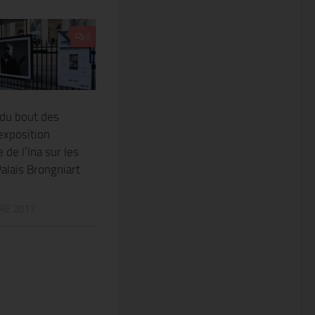
0
 du bout des
’exposition
de l’Ina sur les
Palais Brongniart
RE 2017