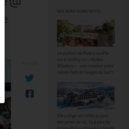
ne @
NOS BONS PLANS RESTO
de
Un parfum de Riviera souffle
sur le rooftop du « Molitor
PARTAGER
MGallery » : une croisière entre
ciel de Paris et rivages du Sud !!
Elle a érigé son hôtel au pied
des pistes de ski, il y a plus de
50 ans @ Courchevel. La famille