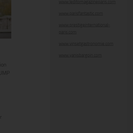
www.leditomagazineparis.com
www.parisfantastic.com
www.prestigeinternational-
paris.com
www.vinsetgastronomie.com
www.yanisbargoin.com
tion
 JUMP
r