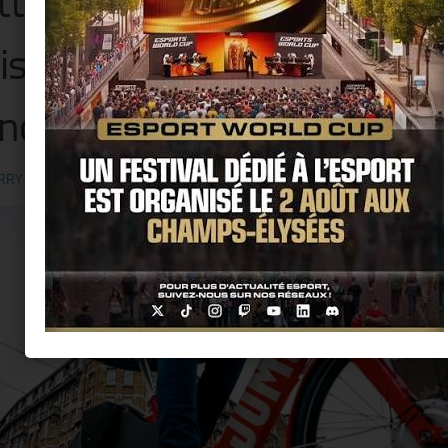
tent au jaune cette semai
is, pour l’arrivée du « Tour 
nce » 2019 !!
RRY KER
· PUBLIÉ
21 JUILLET 2019
· MIS À JOUR
3 AOÛT 2019