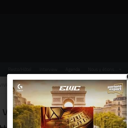
Resto/Hôtel
Interview
Agenda
Nous y étions…
VIVRE
/
BUSINESS
/
SORTIR
/
SPORT
/
VOYAGE
 vélos « JUMP » by Uber se