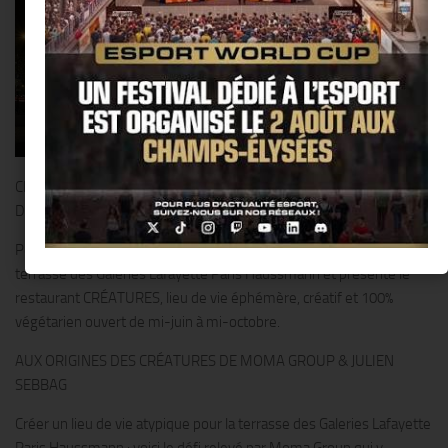
CRÉATURES – UNE ÉCHAPPATOIRE URBAINE SUR LA TERRASSE
DES GALERIES LAFAYETTE PARIS HAUSSMANN !!
Porté par Moma Group, le chef Julien Sebbag s’installe sur la
terrasse des Galeries Lafayette Paris Haussmann et présente le
restaurant CRÉATURES, lieu de vie éphémère, créatif et 100%
végétarien ouvert de mi-juin à mi-octobre.
AUX ORIGINES DES CRÉATURES DE MOMA GROUP & JULIEN
SEBBAG
Créer un lieu de vie atypique pour la terrasse des Galeries Lafayette
Paris Haussmann : voici le défi relevé par Moma Group qui y