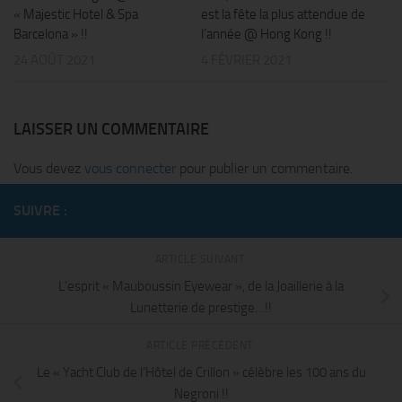
« Majestic Hotel & Spa
est la fête la plus attendue de
Barcelona » !!
l’année @ Hong Kong !!
24 AOÛT 2021
4 FÉVRIER 2021
LAISSER UN COMMENTAIRE
Vous devez
vous connecter
pour publier un commentaire.
SUIVRE :
ARTICLE SUIVANT
L’esprit « Mauboussin Eyewear », de la Joaillerie à la
Lunetterie de prestige…!!
ARTICLE PRÉCÉDENT
Le « Yacht Club de l’Hôtel de Crillon » célèbre les 100 ans du
Negroni !!