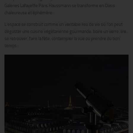
Galeries Lafayette Paris Haussmann se transforme en Oasis
chaleureuse et éphémère.
L’espace se construit comme un véritable lieu de vie où l’on peut
déguster une cuisine végétarienne gourmande, boire un verre, lire,
se retrouver, faire la fête, contempler la vue ou prendre du bon
temps.