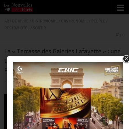
Skip to content
ART DE VIVRE
/
BISTRONOMIE
/
GASTRONOMIE
/
PEOPLE
/
RESTO/HÔTEL
/
SORTIR
0
La « Terrasse des Galeries Lafayette » : une
terrasse luxuriante sur le plus beau toit de
Paris !!
PAR
THIERRY KER
· PUBLIÉ
18 MAI 2019
· MIS À JOUR
7 JUIN 2019