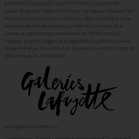
À PROPOS DES GALERIES LAFAYETTE PARIS HAUSSMANN
Leader des grands magasins en Europe, les Galeries Lafayette Paris
Haussmann sont depuis leur création en 1894 une véritable icône
parisienne de la mode et un lieu de visite incontournable de la
capitale, en participant au rayonnement de l’Art de Vivre à la
française. Le grand magasin et sa légendaire coupole Art nouveau
révèlent l’énergie de la création en accueillant sur 65.000 m² plus de
3500 marques du monde entier.
www.galerieslafayette.com
Crédits photos : Galeries Lafayette & Moma Group & Tripadvisor &