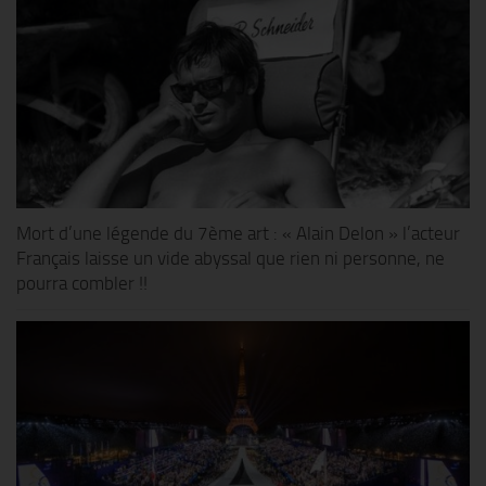
Mort d’une légende du 7ème art : « Alain Delon » l’acteur
Français laisse un vide abyssal que rien ni personne, ne
pourra combler !!