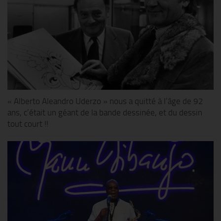
« Alberto Aleandro Uderzo » nous a quitté à l’âge de 92
ans, c’était un géant de la bande dessinée, et du dessin
tout court !!