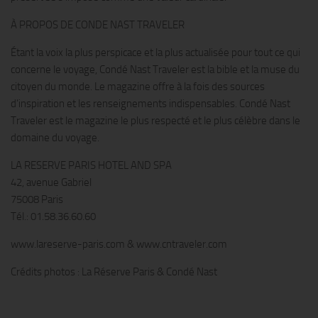
À PROPOS DE CONDE NAST TRAVELER
Étant la voix la plus perspicace et la plus actualisée pour tout ce qui
concerne le voyage, Condé Nast Traveler est la bible et la muse du
citoyen du monde. Le magazine offre à la fois des sources
d’inspiration et les renseignements indispensables. Condé Nast
Traveler est le magazine le plus respecté et le plus célèbre dans le
domaine du voyage.
LA RESERVE PARIS HOTEL AND SPA
42, avenue Gabriel
75008 Paris
Tél.: 01.58.36.60.60
www.lareserve-paris.com & www.cntraveler.com
Crédits photos : La Réserve Paris & Condé Nast