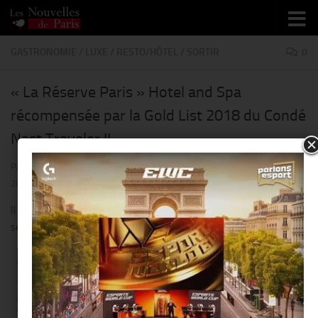
Skip to content
GASTRONOMIE
/
LUXE
/
RESTO/HÔTEL
/
SORTIR
0
« La Réserve Paris » Hotel and Spa
récompensée par la Gold List 2018 du Condé
Nast Traveler !!
PAR
THIERRY KER
· PUBLIÉ
12 JANVIER 2018
· MIS À JOUR
12 JANVIER
2018
Il s’agit des meilleurs hôtels et compagnies de croisières au monde
selon les rédacteurs et collaborateurs Condé Nast Traveler !!