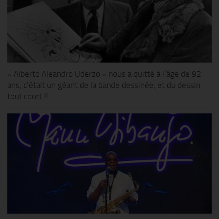
« Alberto Aleandro Uderzo » nous a quitté à l’âge de 92
ans, c’était un géant de la bande dessinée, et du dessin
tout court !!