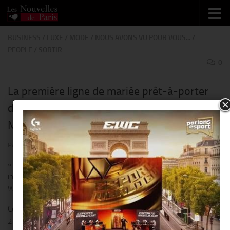
Skip to content
BUSINESS
/
LUXE
/
MODE
/
NOUS AVONS VU POUR VOUS...
/
PEOPLE
/
SORTIR
0
La première ligne de mariée prêt-à-porter
de « Sandra Mansour » : L’Ombre d’un
Miracle !!
PAR
THIERRY KER
· PUBLIÉ
24 JANVIER 2019
· MIS À JOUR
3 FÉVRIER 2019
« L’Ombre d’un Miracle » est une collection de prêt-à-porter
inspirée du livre des miracles de Till-Holger Borchert et Joshua P.
Waterman.
Cette collection a été présentée lors de la « Paris Fashion Week » le
21 janvier 2019, au sein d’un sublime Hôtel particulier, situé rue de